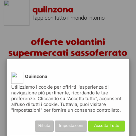
quiinzona
l'app con tutto il mondo intorno
offerte volantini
supermercati sassoferrato
volantini sassoferrato
Quiinzona
fai la spesa sotto casa
Utilizziamo i cookie per offrirti l'esperienza di
sfoglia
gratis
i
volantini
dei supermercati a
navigazione più pertinente, ricordando le tue
preferenze. Cliccando su "Accetta tutto", acconsenti
sassoferrato
in modo
facile
dal tuo cellulare
all'uso di tutti i cookie. Tuttavia, puoi visitare
"Impostazioni" per fornire un consenso controllato.
scopri le offerte in corso nei punti vendita
grazie ai volantini nella città di
sassoferrato
Rifiuta
Impostazioni
Accetta Tutto