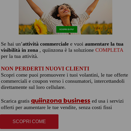
Se hai un’
attività commerciale
e vuoi
aumentare la tua
visibilità in zona
, quiinzona è la soluzione
COMPLETA
per la tua attività.
NON PERDERTI NUOVI CLIENTI
Scopri come puoi promuovere i tuoi volantini, le tue offerte
commerciali e coupon verso i consumatori, intercettandoli
direttamente sul loro cellulare.
quiinzona business
Scarica gratis
ed usa i servizi
offerti per aumentare le tue vendite, senza costi fissi
SCOPRI COME