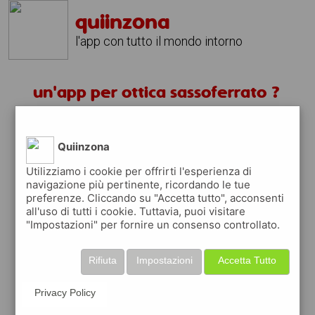
quiinzona
l'app con tutto il mondo intorno
un'app per ottica sassoferrato ?
scarica gratis app
Quiinzona
quiinzona è una app
Utilizziamo i cookie per offrirti l'esperienza di
navigazione più pertinente, ricordando le tue
gratuita
preferenze. Cliccando su "Accetta tutto", acconsenti
che ti aiuta se cerchi '
un'app per ottica
all'uso di tutti i cookie. Tuttavia, puoi visitare
sassoferrato ?
' e che ti premia ogni volta
"Impostazioni" per fornire un consenso controllato.
che la usi
raccogli punti da convertire in
buoni sconto
Rifiuta
Impostazioni
Accetta Tutto
o gift card
per fare la spesa, fare
rifornimento o acquistare abbigliamento,
Privacy Policy
accessori e tecnologia.