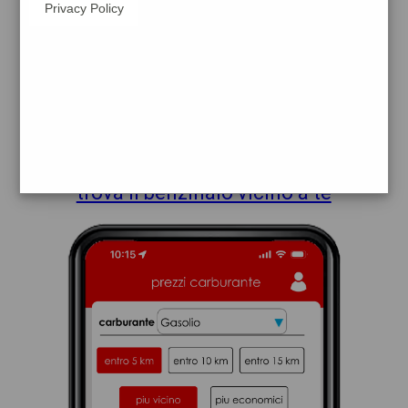
Privacy Policy
shell
total
sassoferrato
prezzi Tamoil
prezzi Benzina 2,249 - Benzina 1,999
Self - Gasolio 2,389 - Gasolio 2,139 Self -
Metano 1,699
trova il benzinaio vicino a te