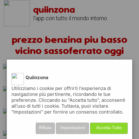
quiinzona
l'app con tutto il mondo intorno
prezzo benzina piu basso
vicino sassoferrato oggi
Quiinzona
eni
q8
esso
Utilizziamo i cookie per offrirti l'esperienza di
navigazione più pertinente, ricordando le tue
preferenze. Cliccando su "Accetta tutto", acconsenti
api
tamoil
all'uso di tutti i cookie. Tuttavia, puoi visitare
"Impostazioni" per fornire un consenso controllato.
repsol
ip
erg
Rifiuta
Impostazioni
Accetta Tutto