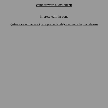
come trovare nuovi clienti
imprese edili in zona
gestisci social network, coupon e fidelity da una sola piattaforma