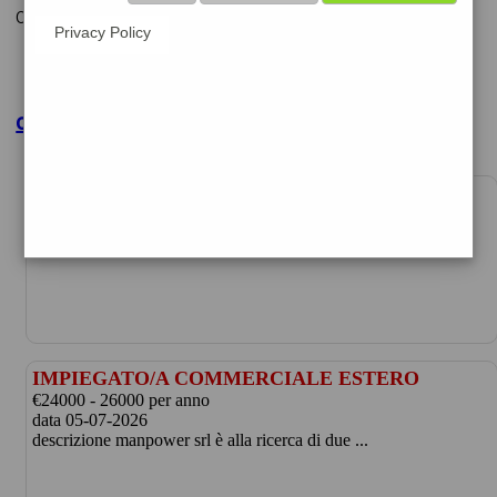
cerchiamo
Privacy Policy
clicca per maggiori dettagli
ADDETTO/A MONTAGGIO MOBILI
data 05-08-2026
during s.p.a. during s.p.a., agenzia per il lavo ...
IMPIEGATO/A COMMERCIALE ESTERO
€24000 - 26000 per anno
data 05-07-2026
descrizione manpower srl è alla ricerca di due ...