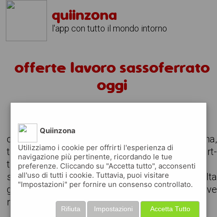
quiinzona
l'app con tutto il mondo intorno
offerte lavoro sassoferrato
oggi
alcuni annunci per offerte di lavoro
Quiinzona
consulta le offerte di lavoro attive nella zona
Utilizziamo i cookie per offrirti l'esperienza di
trova il lavoro che stavi cercando, anche part
navigazione più pertinente, ricordando le tue
time o da svolgere in remoto
preferenze. Cliccando su "Accetta tutto", acconsenti
all'uso di tutti i cookie. Tuttavia, puoi visitare
scarica gratuitamente l'app e consult
"Impostazioni" per fornire un consenso controllato.
giornalmente gli annunci delle aziende attiv
nella tua zona
Rifiuta
Impostazioni
Accetta Tutto