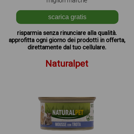
migliori marche
scarica gratis
risparmia senza rinunciare alla qualità.
approfitta ogni giorno dei prodotti in offerta,
direttamente dal tuo cellulare.
Naturalpet