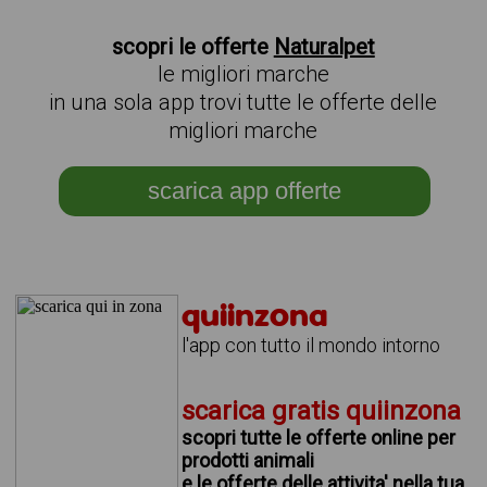
scopri le offerte
Naturalpet
le migliori marche
in una sola app trovi tutte le offerte delle
migliori marche
scarica app offerte
quiinzona
l'app con tutto il mondo intorno
scarica gratis quiinzona
scopri tutte le offerte online per
prodotti animali
e le offerte delle attivita' nella tua