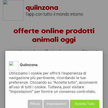
quiinzona
l'app con tutto il mondo intorno
offerte online prodotti
animali oggi
scopri le migliori offerte di cui approfittare tra
centinaia di prodotti delle migliori marche
scarica l'app gratuitamente e sfoglia le offerte
Quiinzona
direttamente dal tuo smartphone
Utilizziamo i cookie per offrirti l'esperienza di
nella sezione offerte e coupon trovi le
offerte
navigazione più pertinente, ricordando le tue
del giorno
sempre aggiornate
preferenze. Cliccando su "Accetta tutto", acconsenti
all'uso di tutti i cookie. Tuttavia, puoi visitare
"Impostazioni" per fornire un consenso controllato.
Rifiuta
Impostazioni
Accetta Tutto