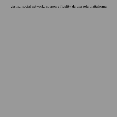
gestisci social network, coupon e fidelity da una sola piattaforma