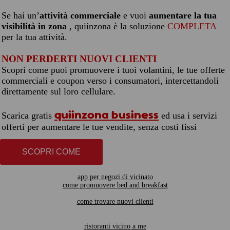
Se hai un’
attività commerciale
e vuoi
aumentare la tua
visibilità in zona
, quiinzona è la soluzione
COMPLETA
per la tua attività.
NON PERDERTI NUOVI CLIENTI
Scopri come puoi promuovere i tuoi volantini, le tue offerte
commerciali e coupon verso i consumatori, intercettandoli
direttamente sul loro cellulare.
quiinzona business
Scarica gratis
ed usa i servizi
offerti per aumentare le tue vendite, senza costi fissi
SCOPRI COME
app per negozi di vicinato
come promuovere bed and breakfast
come trovare nuovi clienti
ristoranti vicino a me