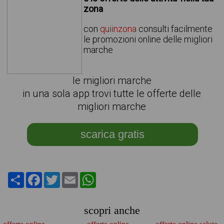
zona
con
quiinzona
consulti facilmente
le promozioni online delle migliori
marche
le migliori marche
in una sola app trovi tutte le offerte delle
migliori marche
scarica gratis
Share
Facebook
Twitter
Email
WhatsApp
scopri anche