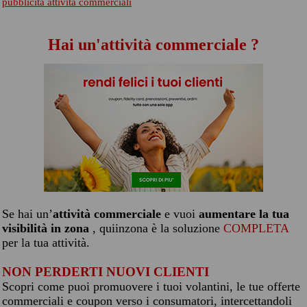
pubblicita attività commerciali
Hai un'attività commerciale ?
Se hai un’
attività commerciale
e vuoi
aumentare la tua
visibilità in zona
, quiinzona è la soluzione
COMPLETA
per la tua attività.
NON PERDERTI NUOVI CLIENTI
Scopri come puoi promuovere i tuoi volantini, le tue offerte
commerciali e coupon verso i consumatori, intercettandoli