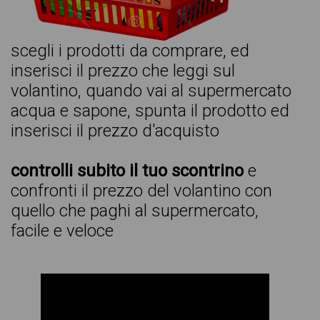
scegli i prodotti da comprare, ed
inserisci il prezzo che leggi sul
volantino, quando vai al supermercato
acqua e sapone, spunta il prodotto ed
inserisci il prezzo d'acquisto
controlli subito il tuo scontrino
e
confronti il prezzo del volantino con
quello che paghi al supermercato,
facile e veloce