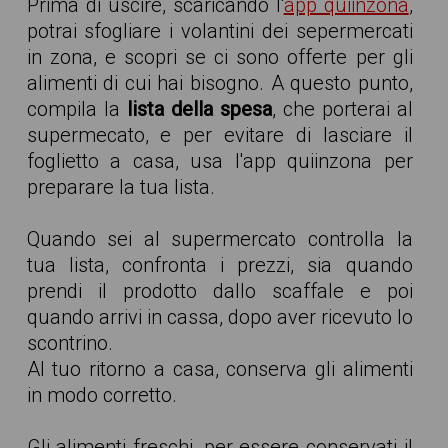
Prima di uscire, scaricando l'
app quiinzona
,
potrai sfogliare i volantini dei sepermercati
in zona, e scopri se ci sono offerte per gli
alimenti di cui hai bisogno. A questo punto,
compila la
lista della spesa
, che porterai al
supermecato, e per evitare di lasciare il
foglietto a casa, usa l'app quiinzona per
preparare la tua lista.
Quando sei al supermercato controlla la
tua lista, confronta i prezzi, sia quando
prendi il prodotto dallo scaffale e poi
quando arrivi in cassa, dopo aver ricevuto lo
scontrino.
Al tuo ritorno a casa, conserva gli alimenti
in modo corretto.
Gli alimenti freschi, per essere conservati il