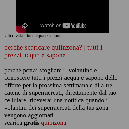
video volantino acqua e sapone
perchè scaricare quiinzona? | tutti i
prezzi acqua e sapone
perchè potrai sfogliare il volantino e
conoscere tutti i prezzi acqua e sapone delle
offerte per la prossima settimana e di altre
catene di supermercati, direttamente dal tuo
cellulare, riceverai una notifica quando i
volantini dei supermercati della tua zona
vengono aggiornati
scarica
gratis
quiinzona