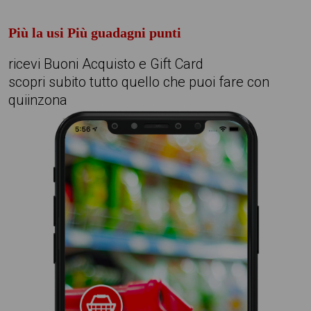
Più la usi Più guadagni punti
ricevi Buoni Acquisto e Gift Card
scopri subito tutto quello che puoi fare con
quiinzona