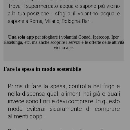
Trova il supermercato acqua e sapone più vicino
alla tua posizione : sfoglia il volantino acqua e
sapone a Roma, Milano, Bologna, Bari.
Una sola app
per sfogliare i volantini Conad, Ipercoop, Iper,
Esselunga, etc, ma anche scoprire i servizi e le offerte delle attività
vicino a te.
Fare la spesa in modo sostenibile
Prima di fare la spesa, controlla nel frigo e
nella dispensa quali alimenti hai già e quali
invece sono finiti e devi comprare. In questo
modo eviterai sicuramente di comprare
alimenti doppi.