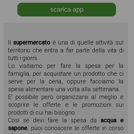
scarica app
Il
supermercato
è una di quelle attività sul
territorio che entra a far parte della vita di
tutti i giorni.
Lo visitiamo per fare la spesa per la
famiglia, per acquistare un prodotto che ci
serve per la cena, oppure facciamo la
spesa alimentare una volta alla settimana.
E' possibile però organizzarsi al meglio e
scoprire le offerte e le promozioni sui
prodotti di cui hai bisogno.
Così se devi fare la spesa da
acqua e
sapone
, puoi conoscere le offerte in corso