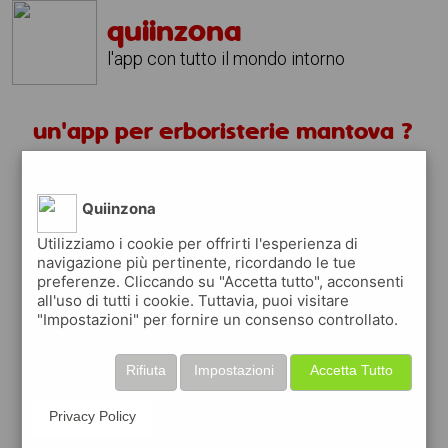
quiinzona
l'app con tutto il mondo intorno
un'app per erboristerie mantova ?
scarica gratis app
Quiinzona
quiinzona è una app
Utilizziamo i cookie per offrirti l'esperienza di
navigazione più pertinente, ricordando le tue
gratuita
preferenze. Cliccando su "Accetta tutto", acconsenti
che ti aiuta se cerchi '
un'app per
all'uso di tutti i cookie. Tuttavia, puoi visitare
erboristerie mantova ?
' e che ti premia
"Impostazioni" per fornire un consenso controllato.
ogni volta che la usi
raccogli punti da convertire in
buoni sconto
Rifiuta
Impostazioni
Accetta Tutto
o gift card
per fare la spesa, fare
rifornimento o acquistare abbigliamento,
Privacy Policy
accessori e tecnologia.