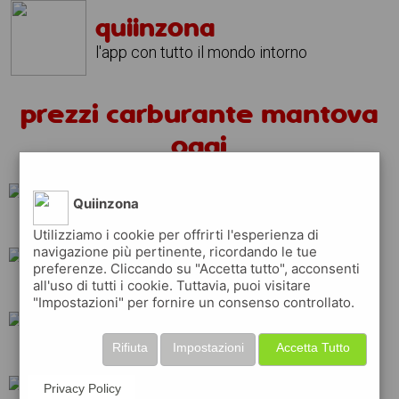
quiinzona
l'app con tutto il mondo intorno
prezzi carburante mantova
oggi
Quiinzona
repsol
eni
Utilizziamo i cookie per offrirti l'esperienza di
navigazione più pertinente, ricordando le tue
preferenze. Cliccando su "Accetta tutto", acconsenti
all'uso di tutti i cookie. Tuttavia, puoi visitare
tamoil
total
ip
"Impostazioni" per fornire un consenso controllato.
Rifiuta
Impostazioni
Accetta Tutto
shell
q8
api
Privacy Policy