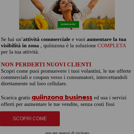
Se hai un’
attività commerciale
e vuoi
aumentare la tua
visibilità in zona
, quiinzona è la soluzione
COMPLETA
per la tua attività.
NON PERDERTI NUOVI CLIENTI
Scopri come puoi promuovere i tuoi volantini, le tue offerte
commerciali e coupon verso i consumatori, intercettandoli
direttamente sul loro cellulare.
quiinzona business
Scarica gratis
ed usa i servizi
offerti per aumentare le tue vendite, senza costi fissi
SCOPRI COME
app per negozi di vicinato