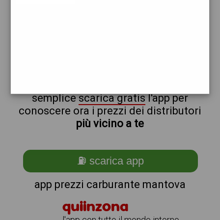
esso
erg
non sei a mantova?
ti stai chiedendo come trovare i
benzinai vicino a me ?
semplice
scarica gratis
l'app per
conoscere ora i prezzi dei distributori
più vicino a te
⛽ scarica app
app prezzi carburante mantova
quiinzona
l'app con tutto il mondo intorno