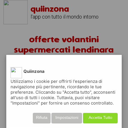
quiinzona
l'app con tutto il mondo intorno
offerte volantini
supermercati lendinara
volantini lendinara
Quiinzona
fai la spesa sotto casa
Utilizziamo i cookie per offrirti l'esperienza di
navigazione più pertinente, ricordando le tue
sfoglia
gratis
i
volantini
dei supermercati a
preferenze. Cliccando su "Accetta tutto", acconsenti
lendinara
in modo
facile
dal tuo cellulare
all'uso di tutti i cookie. Tuttavia, puoi visitare
"Impostazioni" per fornire un consenso controllato.
scopri le offerte in corso nei punti vendita
grazie ai volantini nella città di
lendinara
Rifiuta
Impostazioni
Accetta Tutto