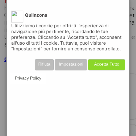
MAGAZZINIERE
Humangest Spa ricerca un/una
Operatore/Operatrice di Magazzino per
Quiinzona
importante realtà produttiva nella zona
Utilizziamo i cookie per offrirti l'esperienza di
industriale di Rovigo Ovest. Attività principali: -
navigazione più pertinente, ricordando le tue
Utilizzo del carrello elevatore frontale; - Carico e
preferenze. Cliccando su "Accetta tutto", acconsenti
all'uso di tutti i cookie. Tuttavia, puoi visitare
scarico camion e movime...
"Impostazioni" per fornire un consenso controllato.
clicca per maggiori dettagli
Rifiuta
Impostazioni
Accetta Tutto
ADDETTO/A ALLE PULIZIE
Privacy Policy
data 05-06-2026
humangest spa, agenzia per il lavoro - filiale di ...
ADDETTI/E ALLA PRODUZIONE E
CONFEZIONAMENTO