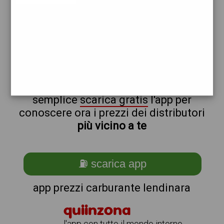
repsol
non sei a lendinara?
ti stai chiedendo come trovare i
benzinai vicino a me ?
semplice
scarica gratis
l'app per
conoscere ora i prezzi dei distributori
più vicino a te
⛽ scarica app
app prezzi carburante lendinara
quiinzona
l'app con tutto il mondo intorno