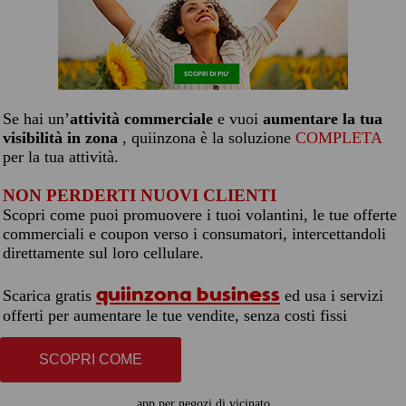
Se hai un’
attività commerciale
e vuoi
aumentare la tua
visibilità in zona
, quiinzona è la soluzione
COMPLETA
per la tua attività.
NON PERDERTI NUOVI CLIENTI
Scopri come puoi promuovere i tuoi volantini, le tue offerte
commerciali e coupon verso i consumatori, intercettandoli
direttamente sul loro cellulare.
quiinzona business
Scarica gratis
ed usa i servizi
offerti per aumentare le tue vendite, senza costi fissi
SCOPRI COME
app per negozi di vicinato