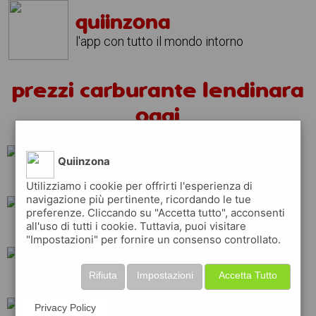
quiinzona
l'app con tutto il mondo intorno
prezzi carburante lendinara
oggi
Quiinzona
esso
ip
tamoil
Utilizziamo i cookie per offrirti l'esperienza di
navigazione più pertinente, ricordando le tue
preferenze. Cliccando su "Accetta tutto", acconsenti
all'uso di tutti i cookie. Tuttavia, puoi visitare
eni
api
total
"Impostazioni" per fornire un consenso controllato.
Rifiuta
Impostazioni
Accetta Tutto
shell
q8
erg
Privacy Policy