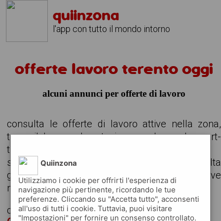
quiinzona
l'app con tutto il mondo intorno
offerte lavoro terento oggi
alcuni annunci per offerte di lavoro
consulta le offerte di lavoro attive nella zona
trova il lavoro che stavi cercando, anche part
time o da svolgere in remoto
scarica gratuitamente l'app e consult
Quiinzona
giornalmente gli annunci delle aziende attiv
Utilizziamo i cookie per offrirti l'esperienza di
nella tua zona
navigazione più pertinente, ricordando le tue
preferenze. Cliccando su "Accetta tutto", acconsenti
all'uso di tutti i cookie. Tuttavia, puoi visitare
cerchiamo
"Impostazioni" per fornire un consenso controllato.