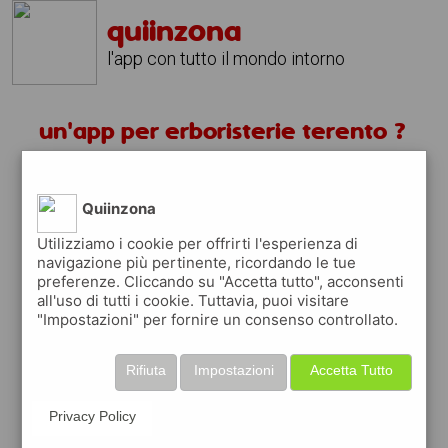
quiinzona
l'app con tutto il mondo intorno
un'app per erboristerie terento ?
scarica gratis app
Quiinzona
quiinzona è una app
Utilizziamo i cookie per offrirti l'esperienza di
navigazione più pertinente, ricordando le tue
gratuita
preferenze. Cliccando su "Accetta tutto", acconsenti
che ti aiuta se cerchi '
un'app per
all'uso di tutti i cookie. Tuttavia, puoi visitare
erboristerie terento ?
' e che ti premia ogni
"Impostazioni" per fornire un consenso controllato.
volta che la usi
raccogli punti da convertire in
buoni sconto
Rifiuta
Impostazioni
Accetta Tutto
o gift card
per fare la spesa, fare
rifornimento o acquistare abbigliamento,
Privacy Policy
accessori e tecnologia.