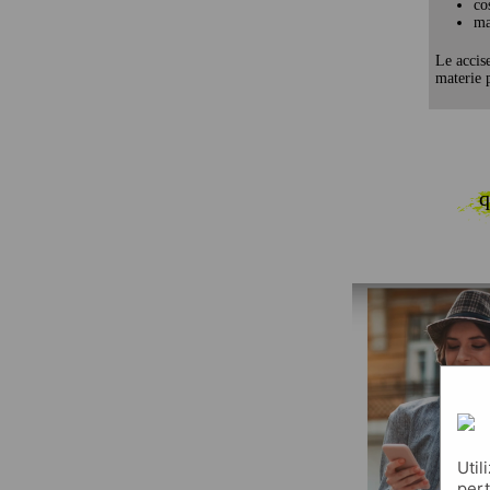
co
ma
Le accis
materie p
q
Util
pert