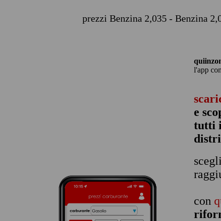
prezzi Benzina 2,035 - Benzina 2,
quiinzo
l'app co
scari
e sco
tutti
distr
scegl
raggi
con
q
rifor