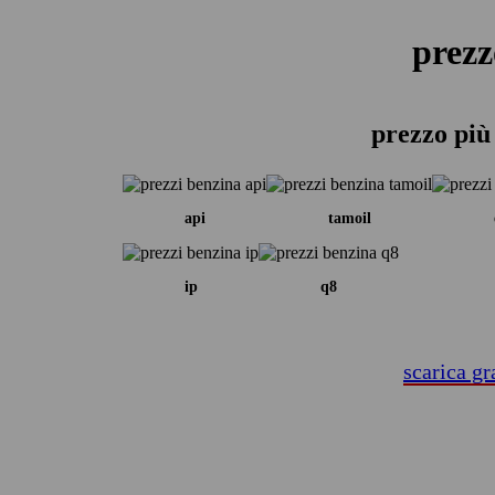
prezz
prezzo più 
api
tamoil
ip
q8
scarica gr