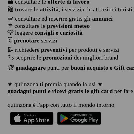
💼 consultare le
offerte di lavoro
🛍️ trovare le
attività
, i servizi e le attrazioni turist
📣 consultare ed inserire gratis gli
annunci
☂ consultare le
previsioni meteo
💡 leggere
consigli e curiosità
🗓️
prenotare
servizi
📝 richiedere
preventivi
per prodotti e servizi
🏷️ scoprire le
promozioni
dei migliori brand
🏆
guadagnare
punti per
buoni acquisto e Gift ca
★ quiinzona ti premia quando la usi ★
guadagni punti e ricevi gratis le gift card
per fare
quiinzona è l'app con tutto il mondo intorno