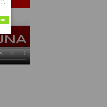
oni"
utto