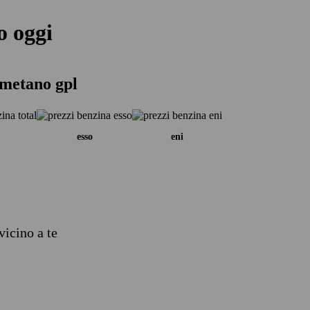
o oggi
 metano gpl
esso
eni
vicino a te