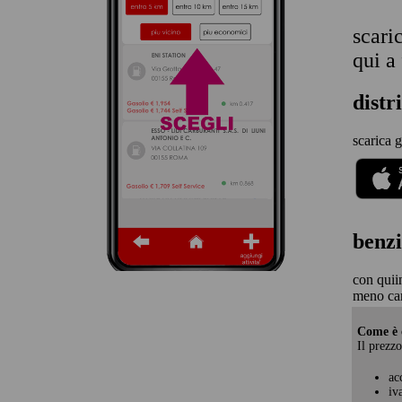
scari
qui a
distr
scarica g
benzi
con quii
meno car
Come è c
Il prezzo
ac
iv