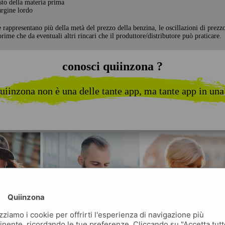
sto della materia prima
rgine lordo
e rappresentano più della metà del prezzo della benzina, le oscillazioni di prezz
rime che da eventuali altri rincari che il produttore/distributore può praticare.
conosci quiinzona ?
uiinzona non è una delle tante app, ma tante app in una
Quiinzona
izziamo i cookie per offrirti l'esperienza di navigazione più
inente, ricordando le tue preferenze. Cliccando su "Accetta tutt