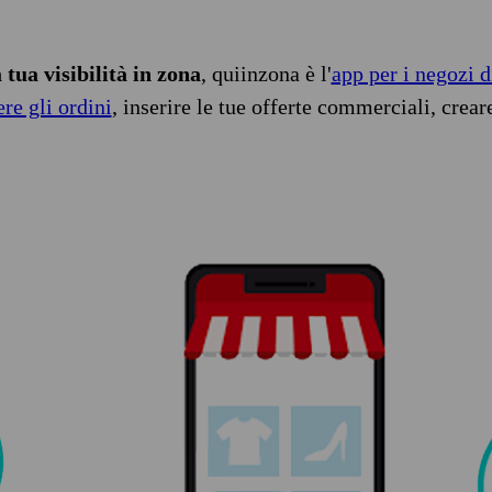
tua visibilità in zona
, quiinzona è l'
app per i negozi d
ere gli ordini
, inserire le tue offerte commerciali, crear