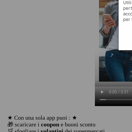
Util
pert
acco
per 
★ Con una sola app puoi : ★
🎁 scaricare i
coupon
e buoni sconto
🛒 sfogliare i
volantini
dei supermercati