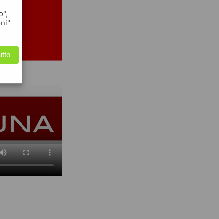
o",
oni"
utto