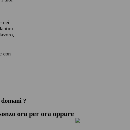
e nei
lantini
 lavoro,
re con
o domani ?
isonzo
ora per ora oppure