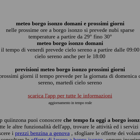
meteo borgo isonzo domani e prossimi giorni
nelle prossime ore a borgo isonzo si prevede nubi sparse
temperature a partire da 29° fino 30°
meteo borgo isonzo domani
il tempo di venerdi prevede cielo sereno a partire dalle 09:00
cielo sereno anche per le 18:00
previsioni meteo borgo isonzo prossimi giorni
prossimi giorni il tempo prevede per la giornata di domenica 
sereno, martedi cielo sereno
scarica l'app per tutte le informazioni
aggiornamento in tempo reale
pp quiinzona puoi conoscere
che tempo fa oggi a borgo ison
tte le altre funzionalità dell'app, trovare le attività ed i servizi
scere i
prezzi benzina a genova
, sfogliare le offerte dei volant
 consultare le
offerte di lavoro a borgo isonzo
, oppure inserire