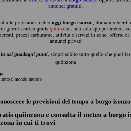
annunci gratuiti
.
ulta le previsioni meteo
oggi borgo isonzo
, domani venerdi 
mi giorni scarica gratis
quiinzona
, una sola app per meteo, vo
rcati, prezzi carburante, attività e servizi in zona, offerte di
annunci privati
 la usi guadagni punti
, scopri subito tutto quello che puoi fa
quiinzona
na
n tutto il mondo intorno
conoscere le previsioni del tempo a borgo isonz
ratis quiinzona e consulta
il meteo a borgo 
 zona in cui ti trovi