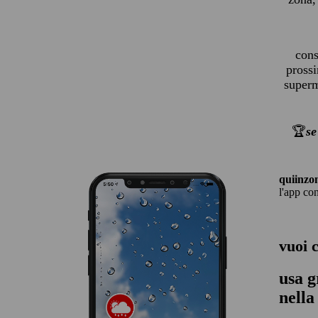
cons
prossi
superme
🏆
se
quiinzo
l'app co
vuoi 
usa g
nella