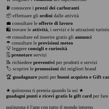
⛽ conoscere i
prezzi dei carburanti
📦 effettuare gli
ordini
dalle attività
💼 consultare le
offerte di lavoro
🛍️ trovare le
attività
, i servizi e le attrazioni turist
📣 consultare ed inserire gratis gli
annunci
☂ consultare le
previsioni meteo
💡 leggere
consigli e curiosità
🗓️
prenotare
servizi
📝 richiedere
preventivi
per prodotti e servizi
🏷️ scoprire le
promozioni
dei migliori brand
🏆
guadagnare
punti per
buoni acquisto e Gift ca
★ quiinzona ti premia quando la usi ★
guadagni punti e ricevi gratis le gift card
per fare
quiinzona è l'app con tutto il mondo intorno