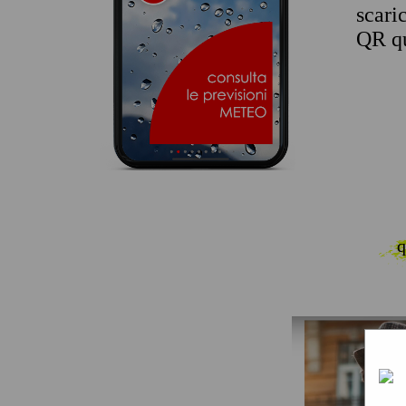
scari
QR qu
q