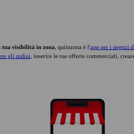
tua visibilità in zona
, quiinzona è l'
app per i negozi d
ere gli ordini
, inserire le tue offerte commerciali, crear