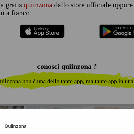
ca gratis
quiinzona
dallo store ufficiale oppure
i a fianco
conosci quiinzona ?
uiinzona non è una delle tante app, ma tante app in una
Quiinzona