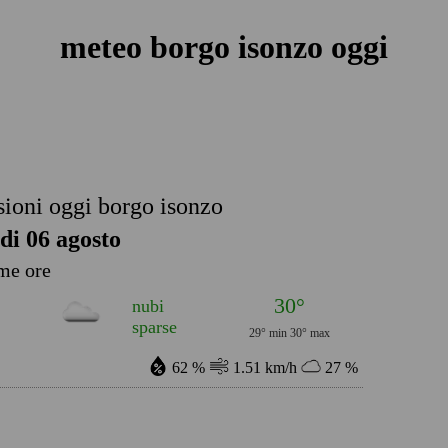
meteo borgo isonzo oggi
sioni oggi borgo isonzo
di 06 agosto
me ore
30°
nubi
sparse
29° min
30° max
62 %
1.51 km/h
27 %