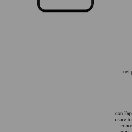
nei 
con l'a
usare tu
cono
zona,