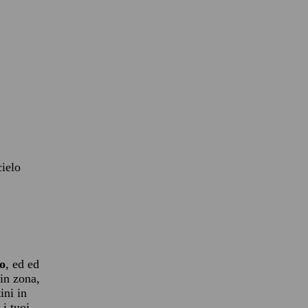
cielo
zo
, ed ed
 in zona,
ini in
 i tuoi