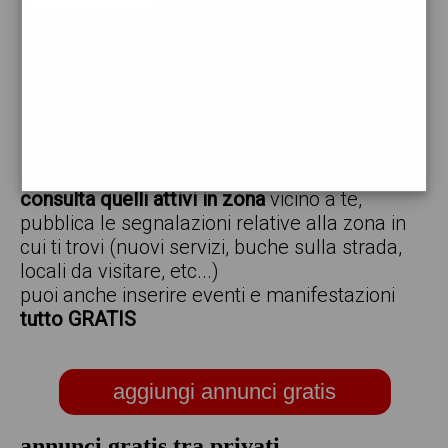
vendo
offro
cerco
regalo
scambio
scarica gratis l'app ed inserisci i tuoi annunci,
consulta quelli attivi in zona
vicino a te,
pubblica le segnalazioni relative alla zona in
cui ti trovi (nuovi servizi, buche sulla strada,
locali da visitare, etc...)
puoi anche inserire eventi e manifestazioni
tutto GRATIS
aggiungi annunci gratis
annunci gratis tra privati