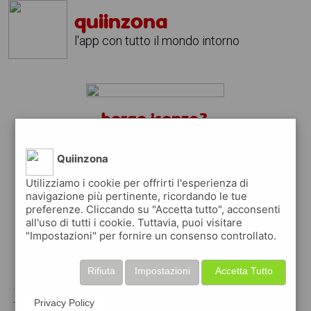
quiinzona
l'app con tutto il mondo intorno
borgo isonzo?
scarica gratis l'app
quiinzona
↴
Quiinzona
Utilizziamo i cookie per offrirti l'esperienza di
navigazione più pertinente, ricordando le tue
preferenze. Cliccando su "Accetta tutto", acconsenti
scarica gratis app
all'uso di tutti i cookie. Tuttavia, puoi visitare
"Impostazioni" per fornire un consenso controllato.
pubblica gratis i tuoi annunci
Rifiuta
Impostazioni
Accetta Tutto
con quiinzona puoi inserire gratuitamente i
tuoi annunci per :
Privacy Policy