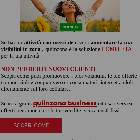
Se hai un’
attività commerciale
e vuoi
aumentare la tua
visibilità in zona
, quiinzona è la soluzione
COMPLETA
per la tua attività.
NON PERDERTI NUOVI CLIENTI
Scopri come puoi promuovere i tuoi volantini, le tue offerte
commerciali e coupon verso i consumatori, intercettandoli
direttamente sul loro cellulare.
quiinzona business
Scarica gratis
ed usa i servizi
offerti per aumentare le tue vendite, senza costi fissi
SCOPRI COME