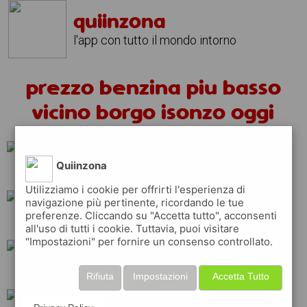
quiinzona
l'app con tutto il mondo intorno
prezzo benzina piu basso
vicino borgo isonzo oggi
Quiinzona
tamoil
ip
eni
Utilizziamo i cookie per offrirti l'esperienza di
navigazione più pertinente, ricordando le tue
preferenze. Cliccando su "Accetta tutto", acconsenti
esso
total
shell
all'uso di tutti i cookie. Tuttavia, puoi visitare
"Impostazioni" per fornire un consenso controllato.
api
repsol
q8
Rifiuta
Impostazioni
Accetta Tutto