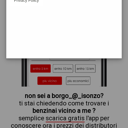
Privacy Policy
erg
non sei a borgo_@_isonzo?
ti stai chiedendo come trovare i
benzinai vicino a me ?
semplice
scarica gratis
l'app per
conoscere ora i prezzi dei distributori