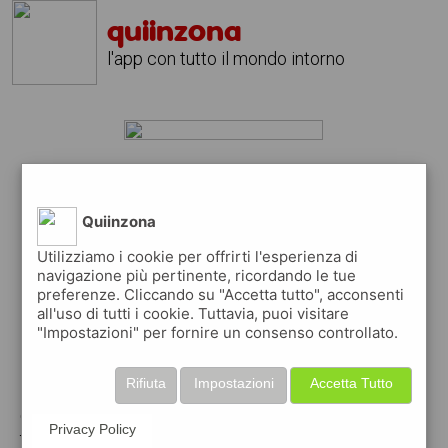
quiinzona
l'app con tutto il mondo intorno
zevio?
scarica gratis l'app
quiinzona
Quiinzona
↴
Utilizziamo i cookie per offrirti l'esperienza di
navigazione più pertinente, ricordando le tue
preferenze. Cliccando su "Accetta tutto", acconsenti
all'uso di tutti i cookie. Tuttavia, puoi visitare
scarica gratis app
"Impostazioni" per fornire un consenso controllato.
pubblica gratis i tuoi annunci
Rifiuta
Impostazioni
Accetta Tutto
con quiinzona puoi inserire gratuitamente i
Privacy Policy
tuoi annunci per :