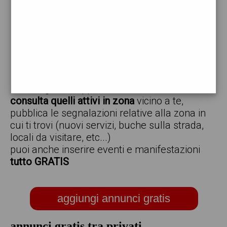
vendo
offro
cerco
regalo
scambio
scarica gratis l'app ed inserisci i tuoi annunci,
consulta quelli attivi in zona
vicino a te,
pubblica le segnalazioni relative alla zona in
cui ti trovi (nuovi servizi, buche sulla strada,
locali da visitare, etc...)
puoi anche inserire eventi e manifestazioni
tutto GRATIS
aggiungi annunci gratis
annunci gratis tra privati