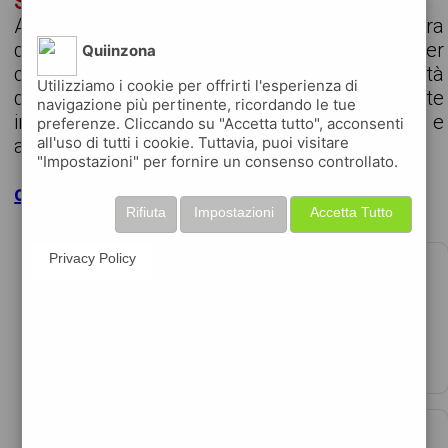
SUPPORTO AMMINISTRATIVO - ZEVIO (VR)
Azienda del settore servizi seleziona una figura
da inserire nell'ufficio amministrativo per
Quiinzona
collaborare nella gestione delle attività
Utilizziamo i cookie per offrirti l'esperienza di
documentali e organizzative. Attività affidate
navigazione più pertinente, ricordando le tue
inserimento dati nei sistemi aziendali controllo e
preferenze. Cliccando su "Accetta tutto", acconsenti
all'uso di tutti i cookie. Tuttavia, puoi visitare
arc...
"Impostazioni" per fornire un consenso controllato.
clicca per maggiori dettagli
Rifiuta
Impostazioni
Accetta Tutto
SALDATORE JUNIOR
Privacy Policy
data 06-08-2026
manpower italia esperienza pregressa somministr ...
ADDETTO ALLE VENDITE PART-TIME FINE-
SETTIMANA