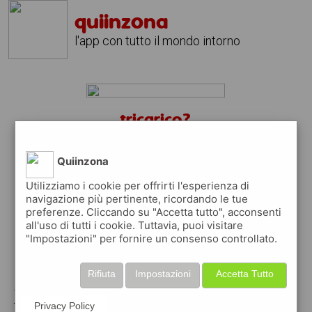
quiinzona
l'app con tutto il mondo intorno
tricarico?
scarica gratis l'app
quiinzona
↴
Quiinzona
Utilizziamo i cookie per offrirti l'esperienza di
navigazione più pertinente, ricordando le tue
preferenze. Cliccando su "Accetta tutto", acconsenti
scarica gratis app
all'uso di tutti i cookie. Tuttavia, puoi visitare
"Impostazioni" per fornire un consenso controllato.
pubblica gratis i tuoi annunci
Rifiuta
Impostazioni
Accetta Tutto
con quiinzona puoi inserire gratuitamente i
tuoi annunci per :
Privacy Policy