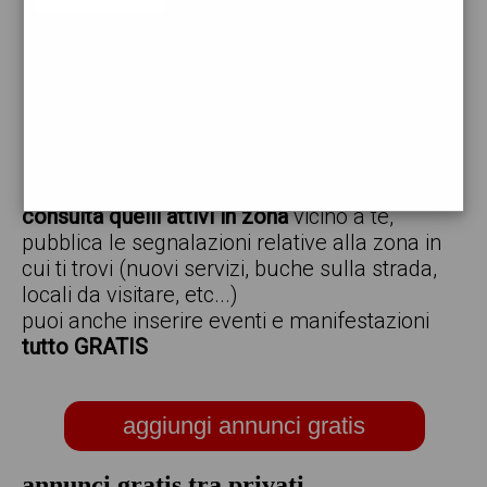
vendo
offro
cerco
regalo
scambio
scarica gratis l'app ed inserisci i tuoi annunci,
consulta quelli attivi in zona
vicino a te,
pubblica le segnalazioni relative alla zona in
cui ti trovi (nuovi servizi, buche sulla strada,
locali da visitare, etc...)
puoi anche inserire eventi e manifestazioni
tutto GRATIS
aggiungi annunci gratis
annunci gratis tra privati