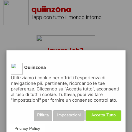
quiinzona
l'app con tutto il mondo intorno
lavoro job?
scarica gratis l'app
quiinzona
↴
Quiinzona
Utilizziamo i cookie per offrirti l'esperienza di
navigazione più pertinente, ricordando le tue
preferenze. Cliccando su "Accetta tutto", acconsenti
scarica gratis app
all'uso di tutti i cookie. Tuttavia, puoi visitare
"Impostazioni" per fornire un consenso controllato.
pubblica gratis i tuoi annunci
Rifiuta
Impostazioni
Accetta Tutto
con quiinzona puoi inserire gratuitamente i
tuoi annunci per :
Privacy Policy