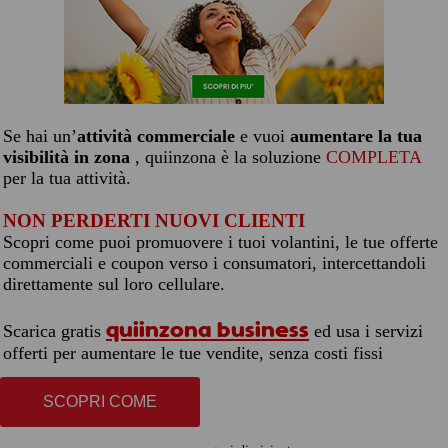
Se hai un’
attività commerciale
e vuoi
aumentare la tua
visibilità in zona
, quiinzona è la soluzione
COMPLETA
per la tua attività.
NON PERDERTI NUOVI CLIENTI
Scopri come puoi promuovere i tuoi volantini, le tue offerte
commerciali e coupon verso i consumatori, intercettandoli
direttamente sul loro cellulare.
quiinzona business
Scarica gratis
ed usa i servizi
offerti per aumentare le tue vendite, senza costi fissi
SCOPRI COME