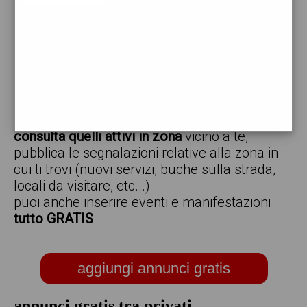
vendo
offro
cerco
regalo
scambio
scarica gratis l'app ed inserisci i tuoi annunci,
consulta quelli attivi in zona
vicino a te,
pubblica le segnalazioni relative alla zona in
cui ti trovi (nuovi servizi, buche sulla strada,
locali da visitare, etc...)
puoi anche inserire eventi e manifestazioni
tutto GRATIS
aggiungi annunci gratis
annunci gratis tra privati