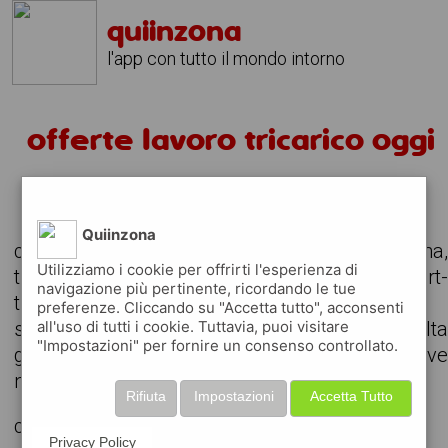
quiinzona
l'app con tutto il mondo intorno
offerte lavoro tricarico oggi
alcuni annunci per offerte di lavoro
Quiinzona
consulta le offerte di lavoro attive nella zona
Utilizziamo i cookie per offrirti l'esperienza di
trova il lavoro che stavi cercando, anche part
navigazione più pertinente, ricordando le tue
time o da svolgere in remoto
preferenze. Cliccando su "Accetta tutto", acconsenti
all'uso di tutti i cookie. Tuttavia, puoi visitare
scarica gratuitamente l'app e consult
"Impostazioni" per fornire un consenso controllato.
giornalmente gli annunci delle aziende attiv
nella tua zona
Rifiuta
Impostazioni
Accetta Tutto
cerchiamo
Privacy Policy