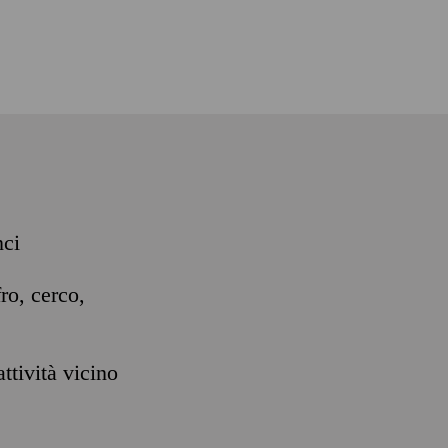
nci
ro, cerco,
ttività vicino