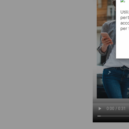
Util
pert
acco
per 