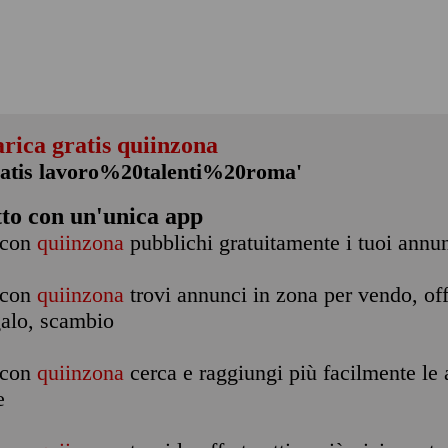
arica gratis quiinzona
ratis lavoro%20talenti%20roma'
tto con un'unica app
con
quiinzona
pubblichi gratuitamente i tuoi annu
con
quiinzona
trovi annunci in zona per vendo, off
galo, scambio
con
quiinzona
cerca e raggiungi più facilmente le a
e