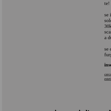
te!
se 
sol
30k
sca
a d
se 
fur
ins
cerc
estet