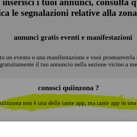
 inserisci i tuoi annunci, consulta q
ca le segnalazioni relative alla zona 
annunci gratis eventi e manifestazioni
to un evento o una manifestazione e vuoi promuoverla n
 gratuitamente il tuo annuncio nella sezione vicino a m
conosci quiinzona ?
uiinzona non è una delle tante app, ma tante app in una