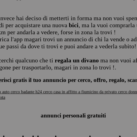
invece hai deciso di metterti in forma ma non vuoi spen
di per acquistare una nuova
bici
, ma la vuoi comprarla 
m per andarla a vedere, forse in zona la trovi !
rica l'app magari trovi un annuncio di chi la vende o ad
ue passi da dove ti trovi e puoi andare a vederla subito!
cerchi qualcuno che ti
regala un divano
ma non vuoi af
gone per trasportarlo, magari in zona lo trovi !.
erisci gratis il tuo annuncio per cerco, offro, regalo, sc
o auto
cerco badante h24
cerco casa in affitto a fiumicino da privato
cerco donn
ista
annunci personali gratuiti