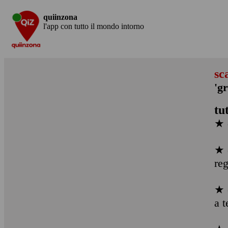
quiinzona
l'app con tutto il mondo intorno
sc
'g
tu
★ 
★ 
re
★ 
a t