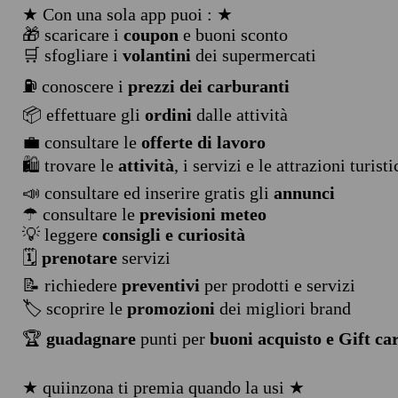
★ Con una sola app puoi : ★
🎁 scaricare i
coupon
e buoni sconto
🛒 sfogliare i
volantini
dei supermercati
⛽ conoscere i
prezzi dei carburanti
📦 effettuare gli
ordini
dalle attività
💼 consultare le
offerte di lavoro
🛍️ trovare le
attività
, i servizi e le attrazioni turist
📣 consultare ed inserire gratis gli
annunci
☂ consultare le
previsioni meteo
💡 leggere
consigli e curiosità
🗓️
prenotare
servizi
📝 richiedere
preventivi
per prodotti e servizi
🏷️ scoprire le
promozioni
dei migliori brand
🏆
guadagnare
punti per
buoni acquisto e Gift ca
★ quiinzona ti premia quando la usi ★