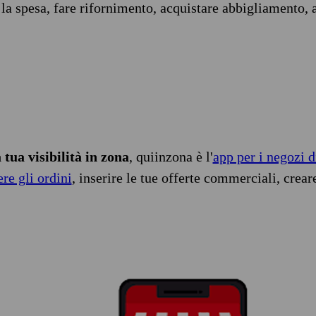
 la spesa, fare rifornimento, acquistare abbigliamento, 
tua visibilità in zona
, quiinzona è l'
app per i negozi d
ere gli ordini
, inserire le tue offerte commerciali, crear