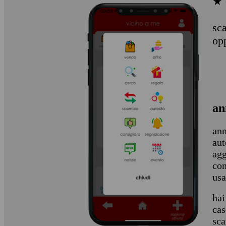
★ 
sca
op
an
ann
aut
agg
con
usa
hai
cas
sca