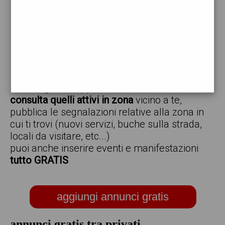
vendo
offro
cerco
regalo
scambio
scarica gratis l'app ed inserisci i tuoi annunci,
consulta quelli attivi in zona
vicino a te,
pubblica le segnalazioni relative alla zona in
cui ti trovi (nuovi servizi, buche sulla strada,
locali da visitare, etc...)
puoi anche inserire eventi e manifestazioni
tutto GRATIS
aggiungi annunci gratis
annunci gratis tra privati