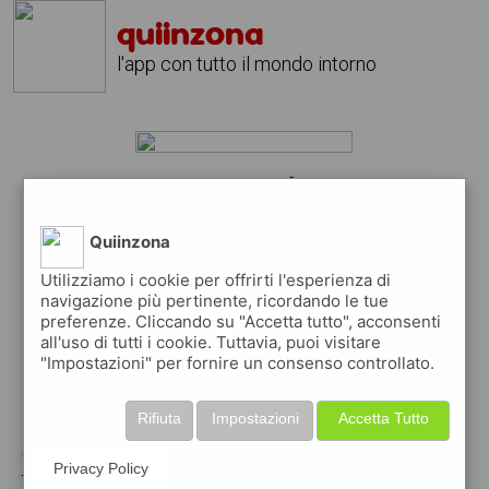
quiinzona
l'app con tutto il mondo intorno
cerco lavoro kijiji?
scarica gratis l'app
quiinzona
Quiinzona
↴
Utilizziamo i cookie per offrirti l'esperienza di
navigazione più pertinente, ricordando le tue
preferenze. Cliccando su "Accetta tutto", acconsenti
all'uso di tutti i cookie. Tuttavia, puoi visitare
scarica gratis app
"Impostazioni" per fornire un consenso controllato.
pubblica gratis i tuoi annunci
Rifiuta
Impostazioni
Accetta Tutto
con quiinzona puoi inserire gratuitamente i
Privacy Policy
tuoi annunci per :