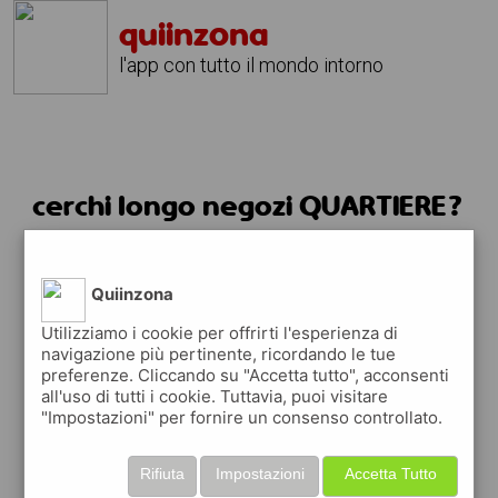
quiinzona
l'app con tutto il mondo intorno
cerchi longo negozi QUARTIERE?
usa quiinzona
Quiinzona
Utilizziamo i cookie per offrirti l'esperienza di
navigazione più pertinente, ricordando le tue
preferenze. Cliccando su "Accetta tutto", acconsenti
all'uso di tutti i cookie. Tuttavia, puoi visitare
"Impostazioni" per fornire un consenso controllato.
FACILE e VELOCE
Rifiuta
Impostazioni
Accetta Tutto