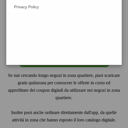
Privacy Policy
in
UNA sola app
trovi :
- longo zona quartiere
- i
volantini
dei supermercati zona quartiere
- i
prezzi dei carburanti zona quartiere

- i
servizi vicino a te
- i locali e tutte le
attività in zona quartiere
scarica gratis
Se stai cercando longo negozi in zona quartiere, puoi scaricare
gratis quiinzona per conoscere le offerte in corso ed
approfittare dei coupon digitali da utilizzare nei negozi in zona
quartiere.
Inoltre puoi anche ordinare direttamente dall'app, da quelle
attività in zona che hanno esposto il loro catalogo digitale.