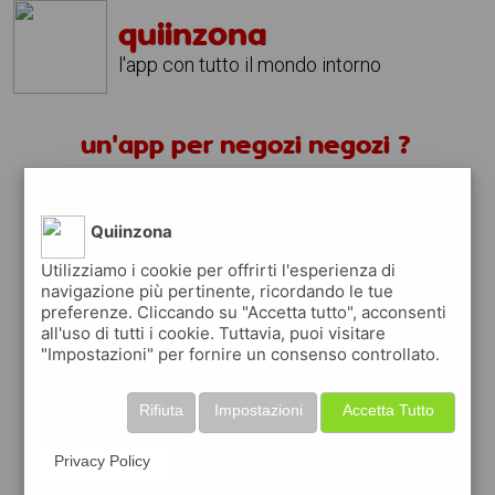
quiinzona
l'app con tutto il mondo intorno
un'app per negozi negozi ?
scarica gratis app
Quiinzona
quiinzona è una app
Utilizziamo i cookie per offrirti l'esperienza di
navigazione più pertinente, ricordando le tue
gratuita per trovare
preferenze. Cliccando su "Accetta tutto", acconsenti
negozi
all'uso di tutti i cookie. Tuttavia, puoi visitare
"Impostazioni" per fornire un consenso controllato.
ed approfittare di
coupon e buoni sconti
quiinzona
ti premia
ogni volta che la usi
Rifiuta
Impostazioni
Accetta Tutto
raccogli punti da convertire in
buoni sconto
o gift card
per fare la spesa, fare
rifornimento o acquistare abbigliamento,
Privacy Policy
accessori e tecnologia.