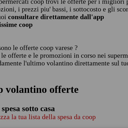
permercati coop trovi le offerte per i migliori p
ioni, i prezzi piu' bassi, i sottocosto e gli sco
uoi
consultare direttamente dall'app
tissime coop
sono le offerte coop varese ?
 le offerte e le promozioni in corso nei superm
amente l'ultimo volantino direttamente sul tu
p volantino offerte
a spesa sotto casa
zza la tua lista della spesa da coop