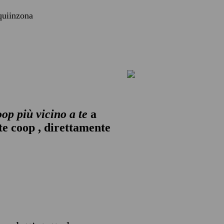
 quiinzona
oop
più vicino a te
a
rte coop , direttamente