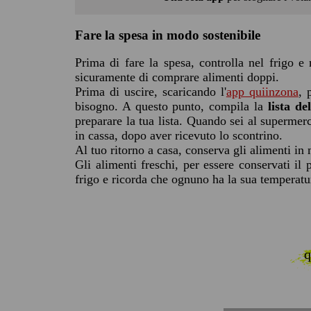
Fare la spesa in modo sostenibile
Prima di fare la spesa, controlla nel frigo e
sicuramente di comprare alimenti doppi.
Prima di uscire, scaricando l'
app quiinzona
, 
bisogno. A questo punto, compila la
lista de
preparare la tua lista. Quando sei al supermerc
in cassa, dopo aver ricevuto lo scontrino.
Al tuo ritorno a casa, conserva gli alimenti in
Gli alimenti freschi, per essere conservati il 
frigo e ricorda che ognuno ha la sua temperatur
q