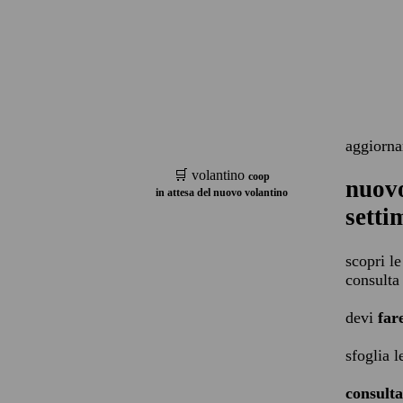
aggiorna
🛒 volantino
coop
nuovo
in attesa del nuovo volantino
setti
scopri le
consulta
devi
far
sfoglia 
consulta