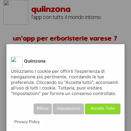
quiinzona
l'app con tutto il mondo intorno
un'app per erboristerie varese ?
scarica gratis app
Quiinzona
quiinzona è una app
Utilizziamo i cookie per offrirti l'esperienza di
navigazione più pertinente, ricordando le tue
gratuita
preferenze. Cliccando su "Accetta tutto", acconsenti
che ti aiuta se cerchi '
un'app per
all'uso di tutti i cookie. Tuttavia, puoi visitare
erboristerie varese ?
' e che ti premia ogni
"Impostazioni" per fornire un consenso controllato.
volta che la usi
raccogli punti da convertire in
buoni sconto
Rifiuta
Impostazioni
Accetta Tutto
o gift card
per fare la spesa, fare
rifornimento o acquistare abbigliamento,
Privacy Policy
accessori e tecnologia.