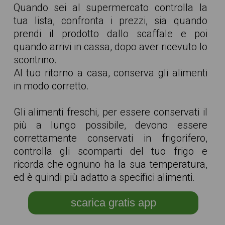
Quando sei al supermercato controlla la
tua lista, confronta i prezzi, sia quando
prendi il prodotto dallo scaffale e poi
quando arrivi in cassa, dopo aver ricevuto lo
scontrino.
Al tuo ritorno a casa, conserva gli alimenti
in modo corretto.
Gli alimenti freschi, per essere conservati il
più a lungo possibile, devono essere
correttamente conservati in frigorifero,
controlla gli scomparti del tuo frigo e
ricorda che ognuno ha la sua temperatura,
ed è quindi più adatto a specifici alimenti.
scarica gratis app