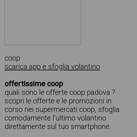
coop
scarica app e sfoglia volantino
offertissime coop
quali sono le offerte coop padova ?
scopri le offerte e le promozioni in
corso nei supermercati coop, sfoglia
comodamente l'ultimo volantino
direttamente sul tuo smartphone.