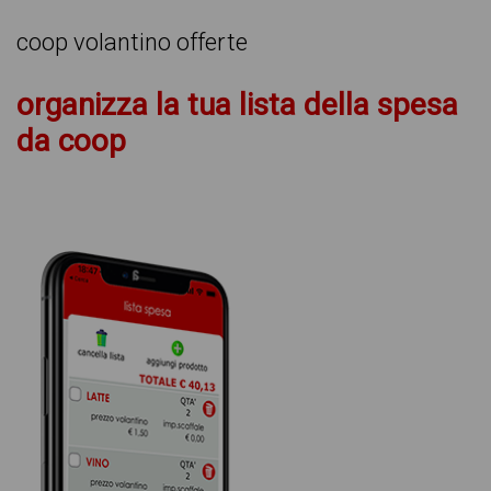
coop volantino offerte
organizza la tua lista della spesa
da coop