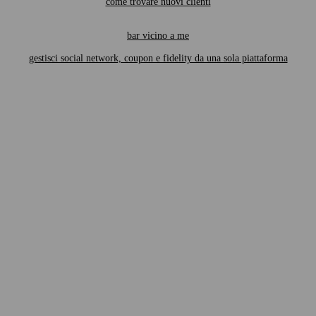
come trovare nuovi clienti
bar vicino a me
gestisci social network, coupon e fidelity da una sola piattaforma