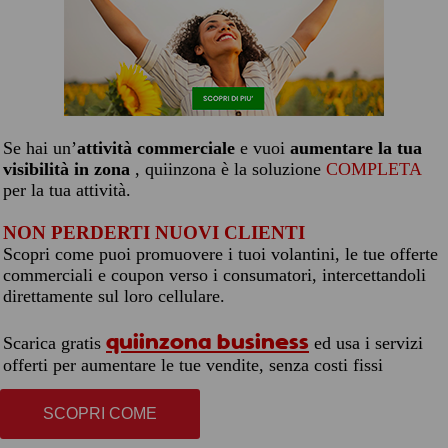
Se hai un’
attività commerciale
e vuoi
aumentare la tua
visibilità in zona
, quiinzona è la soluzione
COMPLETA
per la tua attività.
NON PERDERTI NUOVI CLIENTI
Scopri come puoi promuovere i tuoi volantini, le tue offerte
commerciali e coupon verso i consumatori, intercettandoli
direttamente sul loro cellulare.
quiinzona business
Scarica gratis
ed usa i servizi
offerti per aumentare le tue vendite, senza costi fissi
SCOPRI COME