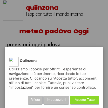
quiinzona
l'app con tutto il mondo intorno
meteo padova oggi
previsioni oggi padova
venerdi 07 agosto
prossime ore
Quiinzona
29°
pioggia
Utilizziamo i cookie per offrirti l'esperienza di
21:00
leggera
navigazione più pertinente, ricordando le tue
29° min
30° max
preferenze. Cliccando su "Accetta tutto", acconsenti
65 %
4.01 km/h
23 %
all'uso di tutti i cookie. Tuttavia, puoi visitare
"Impostazioni" per fornire un consenso controllato.
meteo padova domani e prossimi
Rifiuta
Impostazioni
Accetta Tutto
giorni