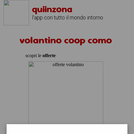
quiinzona
l'app con tutto il mondo intorno
volantino coop como
scopri le
offerte