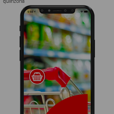
quiinzona