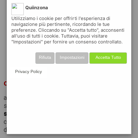
anteprima
Quiinzona
volantino
valido dal
Utilizziamo i cookie per offrirti l'esperienza di
navigazione più pertinente, ricordando le tue
preferenze. Cliccando su "Accetta tutto", acconsenti
all'uso di tutti i cookie. Tuttavia, puoi visitare
"Impostazioni" per fornire un consenso controllato.
Rifiuta
Impostazioni
Accetta Tutto
scarica app
Privacy Policy
coop volantino como
aggiornamento al 10-08-2026
sfoglia il
nuovo volantino coop como
e trova il
supermercato coop
a como più vicino a te,
consulta i prezzi dei prodotti in offerta
direttamente dal tuo smartphone