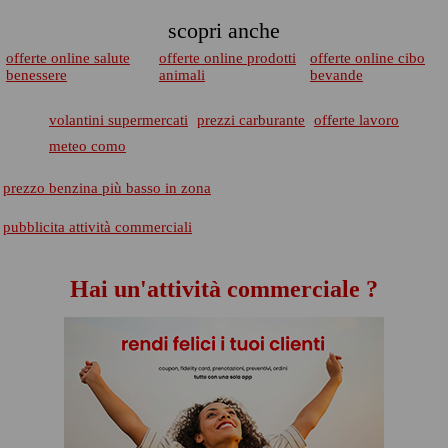
scopri anche
offerte online salute
offerte online prodotti
offerte online cibo
benessere
animali
bevande
volantini supermercati
prezzi carburante
offerte lavoro
meteo como
prezzo benzina più basso in zona
pubblicita attività commerciali
Hai un'attività commerciale ?