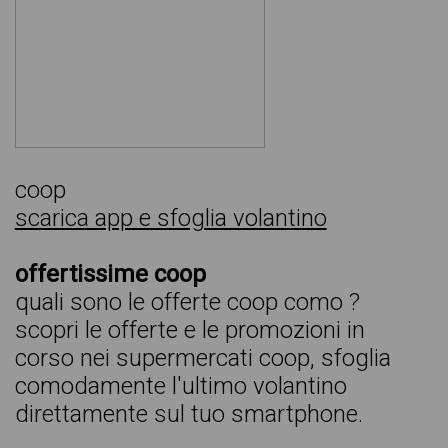
coop
scarica app e sfoglia volantino
offertissime coop
quali sono le offerte coop como ?
scopri le offerte e le promozioni in
corso nei supermercati coop, sfoglia
comodamente l'ultimo volantino
direttamente sul tuo smartphone.