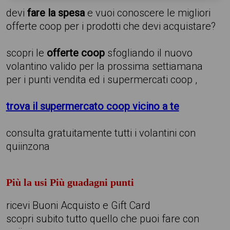
devi
fare la spesa
e vuoi conoscere le migliori
offerte coop per i prodotti che devi acquistare?
scopri le
offerte coop
sfogliando il nuovo
volantino valido per la prossima settiamana
per i punti vendita ed i supermercati coop ,
trova il supermercato coop vicino a te
consulta gratuitamente tutti i volantini con
quiinzona
Più la usi Più guadagni punti
ricevi Buoni Acquisto e Gift Card
scopri subito tutto quello che puoi fare con