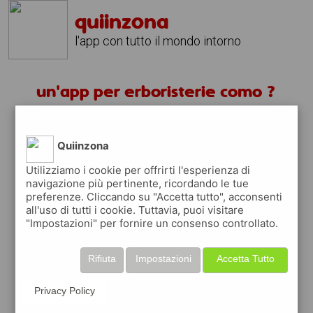
quiinzona
l'app con tutto il mondo intorno
un'app per erboristerie como ?
scarica gratis app
Quiinzona
quiinzona è una app
Utilizziamo i cookie per offrirti l'esperienza di
navigazione più pertinente, ricordando le tue
gratuita
preferenze. Cliccando su "Accetta tutto", acconsenti
che ti aiuta se cerchi '
un'app per
all'uso di tutti i cookie. Tuttavia, puoi visitare
erboristerie como ?
' e che ti premia ogni
"Impostazioni" per fornire un consenso controllato.
volta che la usi
raccogli punti da convertire in
buoni sconto
Rifiuta
Impostazioni
Accetta Tutto
o gift card
per fare la spesa, fare
rifornimento o acquistare abbigliamento,
Privacy Policy
accessori e tecnologia.