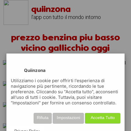
quiinzona
l'app con tutto il mondo intorno
prezzo benzina piu basso
vicino gallicchio oggi
Quiinzona
repsol
erg
shell
Utilizziamo i cookie per offrirti l'esperienza di
navigazione più pertinente, ricordando le tue
preferenze. Cliccando su "Accetta tutto", acconsenti
esso
ip
api
all'uso di tutti i cookie. Tuttavia, puoi visitare
"Impostazioni" per fornire un consenso controllato.
total
q8
tamoil
Rifiuta
Impostazioni
Accetta Tutto
Privacy Policy