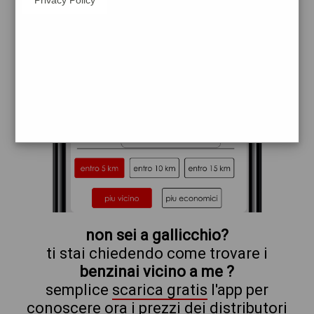
eni
non sei a gallicchio?
ti stai chiedendo come trovare i
benzinai vicino a me ?
semplice
scarica gratis
l'app per
conoscere ora i prezzi dei distributori