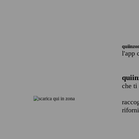
quiinzo
l'app 
quiin
che ti
raccog
riforn