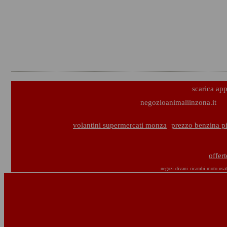
scarica ap
negozioanimaliinzona.it
volantini supermercati monza
prezzo benzina p
offer
negozi divani
ricambi moto usat