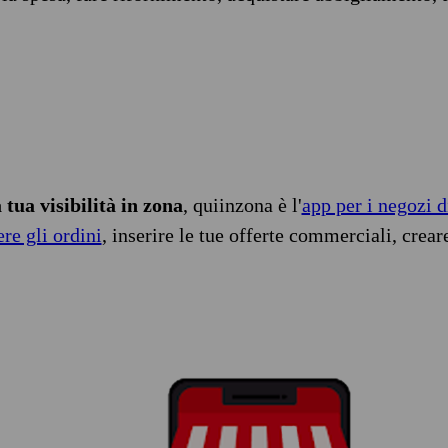
tua visibilità in zona
, quiinzona è l'
app per i negozi d
ere gli ordini
, inserire le tue offerte commerciali, crear