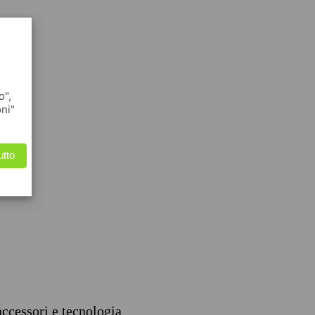
o",
oni"
utto
accessori e tecnologia