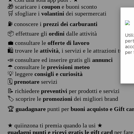
🎁 scaricare i
coupon
e buoni sconto
🛒 sfogliare i
volantini
dei supermercati
⛽ conoscere i
prezzi dei carburanti
📦 effettuare gli
ordini
dalle attività
Util
pert
💼 consultare le
offerte di lavoro
acco
🛍️ trovare le
attività
, i servizi e le attrazioni turist
per 
📣 consultare ed inserire gratis gli
annunci
☂ consultare le
previsioni meteo
💡 leggere
consigli e curiosità
🗓️
prenotare
servizi
📝 richiedere
preventivi
per prodotti e servizi
🏷️ scoprire le
promozioni
dei migliori brand
🏆
guadagnare
punti per
buoni acquisto e Gift ca
★ quiinzona ti premia quando la usi ★
guadagni punti e ricevi gratis le gift card
per fare