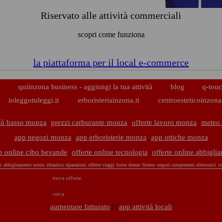
Riservato alle attività commerciali
scopri come funziona
la piattaforma per il local e-commerce
p
quiinzona business - aggiungi la tua attività
blog
q-touc
ioleggotuleggi.it
erboristeriainzona.it
centroesteticoinzona.
iù basso monza
prezzi carburante monza
offerte lavoro monza
meteo
app negozi monza
app erboristerie monza
app ottiche monza
te online cibo bevande
offerte online tecnologia
offerte online abbigli
i
abbigliamento uomo
idraulico riparazioni
offerte viaggi
borse donne
fitness
negozi componenti elettronici
co
trova offerte
cerca
| |
aumentare fatturato
app attività locali