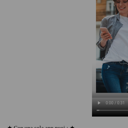
★ Con una sola app puoi : ★