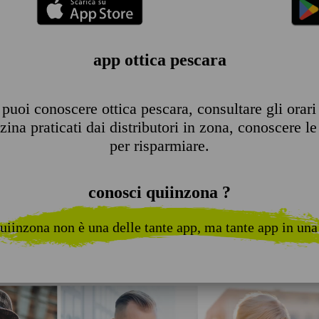
app ottica pescara
puoi conoscere ottica pescara, consultare gli orari d
ina praticati dai distributori in zona, conoscere le 
per risparmiare.
conosci quiinzona ?
uiinzona non è una delle tante app, ma tante app in una