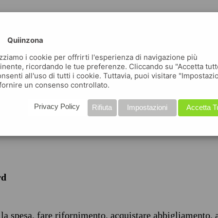
Quiinzona
izziamo i cookie per offrirti l'esperienza di navigazione più
inente, ricordando le tue preferenze. Cliccando su "Accetta tutt
nsenti all'uso di tutti i cookie. Tuttavia, puoi visitare "Impostazi
iche
fornire un consenso controllato.
Privacy Policy
Rifiuta
Impostazioni
Accetta T
rd
 la spesa, fare rifornimento, acquistare abbigliamento, 