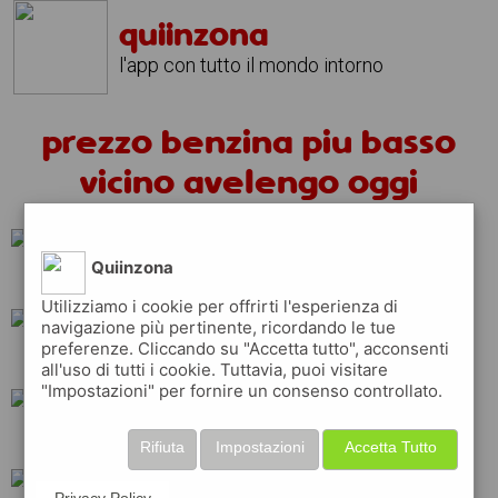
quiinzona
l'app con tutto il mondo intorno
prezzo benzina piu basso
vicino avelengo oggi
Quiinzona
ip
total
api
Utilizziamo i cookie per offrirti l'esperienza di
navigazione più pertinente, ricordando le tue
preferenze. Cliccando su "Accetta tutto", acconsenti
esso
erg
q8
all'uso di tutti i cookie. Tuttavia, puoi visitare
"Impostazioni" per fornire un consenso controllato.
repsol
tamoil
Rifiuta
Impostazioni
Accetta Tutto
Privacy Policy