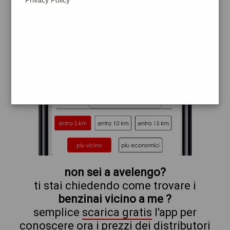
eni
shell
non sei a avelengo?
ti stai chiedendo come trovare i
benzinai vicino a me ?
semplice
scarica gratis
l'app per
conoscere ora i prezzi dei distributori