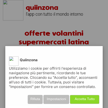
quiinzona
l'app con tutto il mondo intorno
offerte volantini
supermercati latina
volantini latina
Quiinzona
fai la spesa sotto casa
Utilizziamo i cookie per offrirti l'esperienza di
navigazione più pertinente, ricordando le tue
sfoglia
gratis
i
volantini
dei supermercati a
preferenze. Cliccando su "Accetta tutto", acconsenti
latina
in modo
facile
dal tuo cellulare
all'uso di tutti i cookie. Tuttavia, puoi visitare
"Impostazioni" per fornire un consenso controllato.
scopri le offerte in corso nei punti vendita
grazie ai volantini nella città di
latina
Rifiuta
Impostazioni
Accetta Tutto