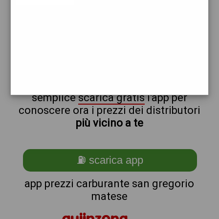
repsol
esso
non sei a san_@_gregorio_@_matese?
ti stai chiedendo come trovare i
benzinai vicino a me ?
semplice
scarica gratis
l'app per
conoscere ora i prezzi dei distributori
più vicino a te
⛽ scarica app
app prezzi carburante san gregorio
matese
quiinzona