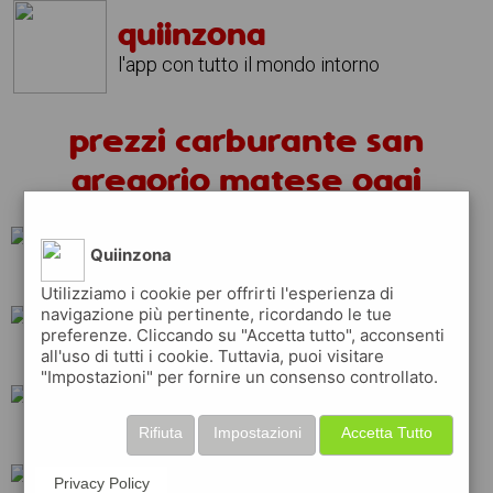
quiinzona
l'app con tutto il mondo intorno
prezzi carburante san
gregorio matese oggi
Quiinzona
eni
erg
ip
Utilizziamo i cookie per offrirti l'esperienza di
navigazione più pertinente, ricordando le tue
preferenze. Cliccando su "Accetta tutto", acconsenti
all'uso di tutti i cookie. Tuttavia, puoi visitare
shell
total
"Impostazioni" per fornire un consenso controllato.
Rifiuta
Impostazioni
Accetta Tutto
tamoil
api
q8
Privacy Policy