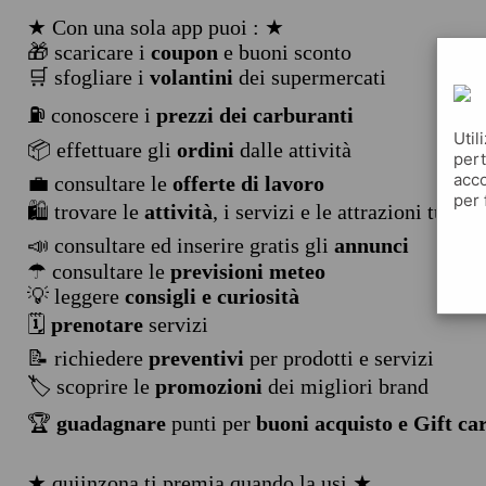
★ Con una sola app puoi : ★
🎁 scaricare i
coupon
e buoni sconto
🛒 sfogliare i
volantini
dei supermercati
⛽ conoscere i
prezzi dei carburanti
Util
📦 effettuare gli
ordini
dalle attività
pert
acco
💼 consultare le
offerte di lavoro
per 
🛍️ trovare le
attività
, i servizi e le attrazioni turist
📣 consultare ed inserire gratis gli
annunci
☂ consultare le
previsioni meteo
💡 leggere
consigli e curiosità
🗓️
prenotare
servizi
📝 richiedere
preventivi
per prodotti e servizi
🏷️ scoprire le
promozioni
dei migliori brand
🏆
guadagnare
punti per
buoni acquisto e Gift ca
★ quiinzona ti premia quando la usi ★