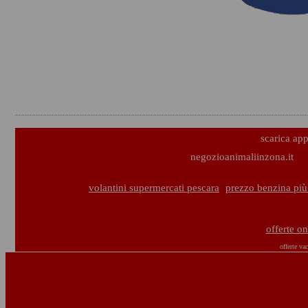
scarica ap
negozioanimaliinzona.it
volantini supermercati pescara
prezzo benzina più
offerte o
offerte va