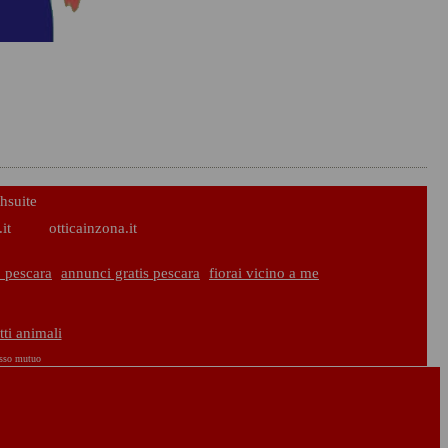
hsuite
it
otticainzona.it
 pescara
annunci gratis pescara
fiorai vicino a me
tti animali
asso mutuo