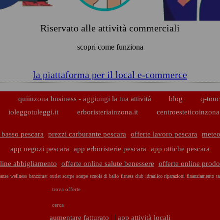
Riservato alle attività commerciali
scopri come funziona
la piattaforma per il local e-commerce
p
quiinzona business - aggiungi la tua attività
blog
q-touc
ioleggotuleggi.it
erboristeriainzona.it
centroesteticoinzona.
 basso pescara
prezzi carburante pescara
offerte lavoro pescara
meteo
app negozi pescara
app erboristerie pescara
app ottiche pescara
nline abbigliamento
offerte online salute benessere
offerte online prodo
canze
wellness
bancomat
outlet scarpe
scarpe
scuola di ballo
fitness club
idraulico riparazioni
finanziamento
t
trova offerte
cerca
| |
aumentare fatturato
app attività locali