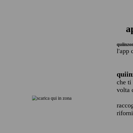
a
quiinzo
l'app 
quiin
che ti
volta 
raccog
riforn