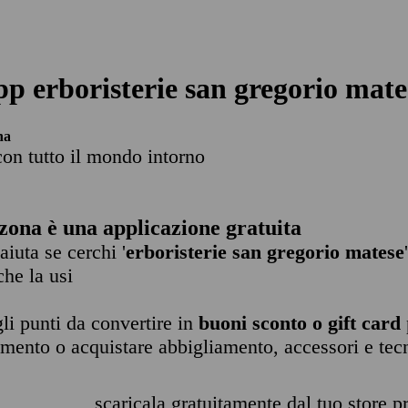
pp erboristerie san gregorio mate
na
con tutto il mondo intorno
zona è una applicazione gratuita
 aiuta se cerchi '
erboristerie san gregorio matese
che la usi
li punti da convertire in
buoni sconto o gift card
imento o acquistare abbigliamento, accessori e tec
scaricala gratuitamente dal tuo store pr