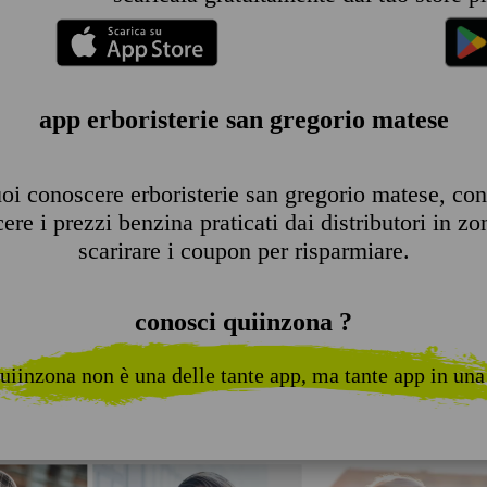
app erboristerie san gregorio matese
i conoscere erboristerie san gregorio matese, consu
re i prezzi benzina praticati dai distributori in zo
scarirare i coupon per risparmiare.
conosci quiinzona ?
uiinzona non è una delle tante app, ma tante app in una