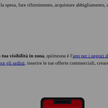
 la spesa, fare rifornimento, acquistare abbigliamento, 
tua visibilità in zona
, quiinzona è l'
app per i negozi d
ere gli ordini
, inserire le tue offerte commerciali, crear