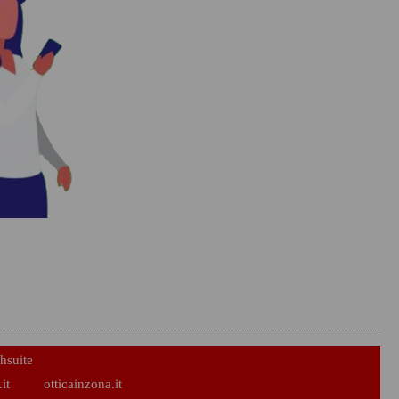
hsuite
it
otticainzona.it