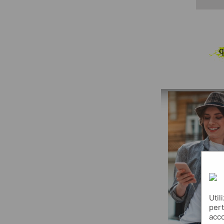
q
Util
pert
acco