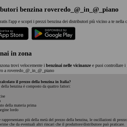
ributori benzina roveredo_@_in_@_piano
ratis l'app e scopri i prezzi benzina dei distributori più vicino a te ne
nai in zona
nzona trovi velocemente i
benzinai nelle vicinanze
e puoi controllare i 
ro a roveredo_@_in_@_piano
alcolato il prezzo della benzina in Italia?
 della benzina è composto da quattro fattori:
cise
a
sto della materia prima
rgine lordo
e rappresentano più della metà del prezzo della benzina, le oscillazioni di prezz
rime che da eventuali altri rincari che il produttore/distributore può praticare.