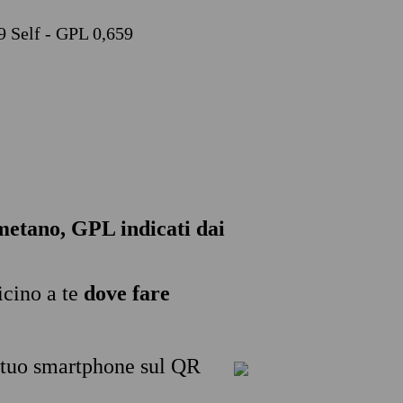
9 Self - GPL 0,659
, metano, GPL indicati dai
icino a te
dove fare
l tuo smartphone sul QR