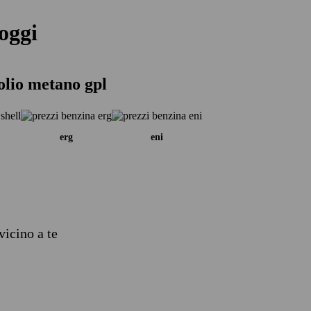
oggi
olio metano gpl
erg
eni
vicino a te