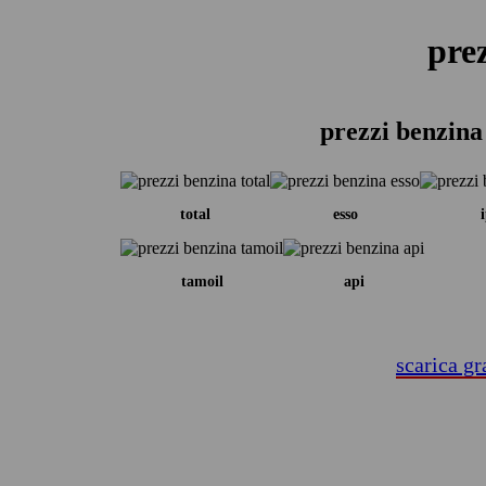
pre
prezzi benzina
total
esso
tamoil
api
scarica gr