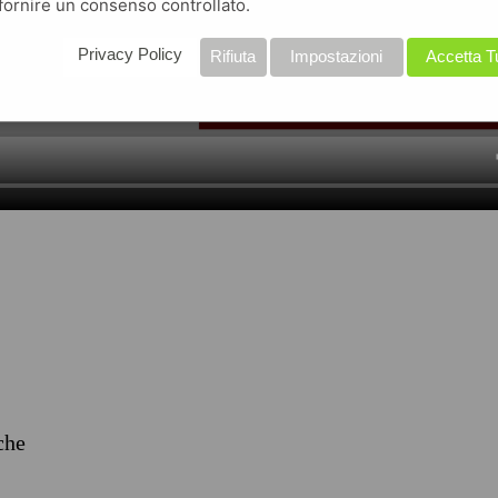
fornire un consenso controllato.
Privacy Policy
Rifiuta
Impostazioni
Accetta T
iche