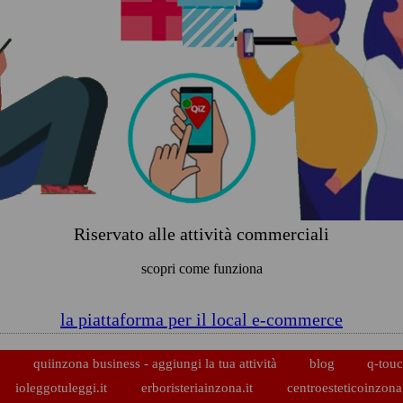
Riservato alle attività commerciali
scopri come funziona
la piattaforma per il local e-commerce
p
quiinzona business - aggiungi la tua attività
blog
q-touc
ioleggotuleggi.it
erboristeriainzona.it
centroesteticoinzona.