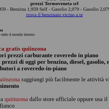
prezzi Termoveneta srl
959 - Benzina 1,959 Self - Gasolio 2,079 - Gasolio 2,07
trova il benzinaio vicino a te
na
n tutto il mondo intorno
ca gratis quiinzona
pri prezzi carburante roveredo in piano
 i prezzi di oggi per benzina, diesel, gasolio
ibutori a roveredo-in-piano
uiinzona
raggiungi più facilmente le attività v
rnimento
ca
quiinzona
dallo store ufficiale oppure usa i
 fianco