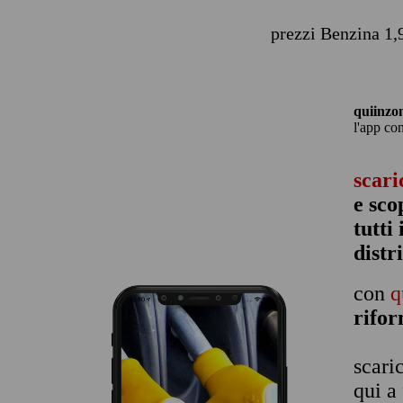
prezzi Benzina 1,
quiinzo
l'app co
scari
e sco
tutti
distr
con
q
rifo
scari
qui a