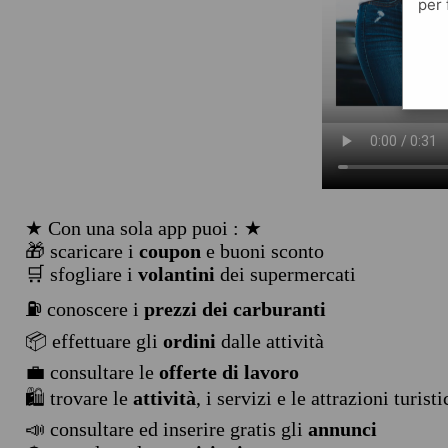
per 
★ Con una sola app puoi : ★
🎁 scaricare i
coupon
e buoni sconto
🛒 sfogliare i
volantini
dei supermercati
⛽ conoscere i
prezzi dei carburanti
📦 effettuare gli
ordini
dalle attività
💼 consultare le
offerte di lavoro
🛍️ trovare le
attività
, i servizi e le attrazioni turist
📣 consultare ed inserire gratis gli
annunci