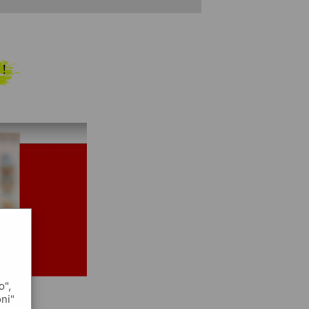
 !
o",
oni"