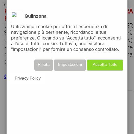
cerchiamo
PROGRAMMATORE CAM PER SALDATURA
Quiinzona
ROBOTIZZATA
UN/UNA PROGRAMMATORE CAM PER
Utilizziamo i cookie per offrirti l'esperienza di
SALDATURA ROBOTIZZATA La risorsa sarà
navigazione più pertinente, ricordando le tue
preferenze. Cliccando su "Accetta tutto", acconsenti
ubicata presso la sede di Fontanafredda (PN)
all'uso di tutti i cookie. Tuttavia, puoi visitare
Per importante e strutturata azienda del settore
"Impostazioni" per fornire un consenso controllato.
metalmeccanico, siamo alla ricerca di un/una
programmatore CAM per saldatur...
Rifiuta
Impostazioni
Accetta Tutto
clicca per maggiori dettagli
Privacy Policy
PIEGATORE LAMIERA
€25000 - 30000 per anno
data 05-08-2026
adecco italia profilo per azienda metalmeccanica ...