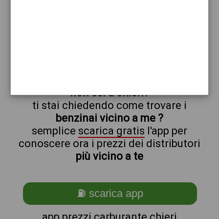
chieri
prezzi Pompe Bianche
prezzi Benzina 1,989 - Gasolio 2,069
trova il benzinaio vicino a te
non sei a chieri?
ti stai chiedendo come trovare i
benzinai vicino a me ?
semplice
scarica gratis
l'app per
conoscere ora i prezzi dei distributori
più vicino a te
⛽ scarica app
app prezzi carburante chieri