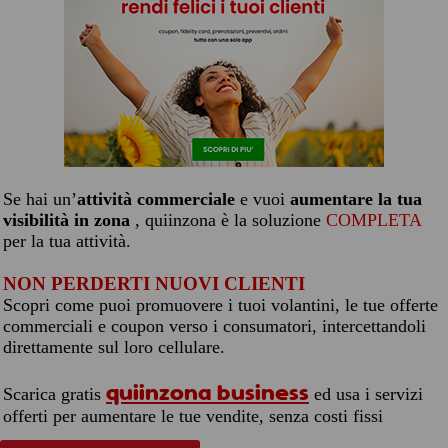
Se hai un’
attività commerciale
e vuoi
aumentare la tua
visibilità in zona
, quiinzona è la soluzione
COMPLETA
per la tua attività.
NON PERDERTI NUOVI CLIENTI
Scopri come puoi promuovere i tuoi volantini, le tue offerte
commerciali e coupon verso i consumatori, intercettandoli
direttamente sul loro cellulare.
quiinzona business
Scarica gratis
ed usa i servizi
offerti per aumentare le tue vendite, senza costi fissi