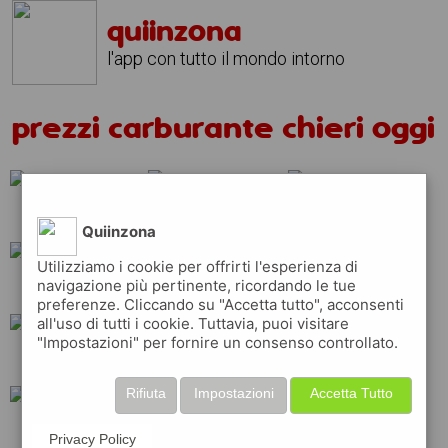
quiinzona
l'app con tutto il mondo intorno
prezzi carburante chieri oggi
total
shell
ip
Quiinzona
Utilizziamo i cookie per offrirti l'esperienza di
navigazione più pertinente, ricordando le tue
esso
q8
eni
preferenze. Cliccando su "Accetta tutto", acconsenti
all'uso di tutti i cookie. Tuttavia, puoi visitare
"Impostazioni" per fornire un consenso controllato.
tamoil
erg
api
Rifiuta
Impostazioni
Accetta Tutto
repsol
Privacy Policy