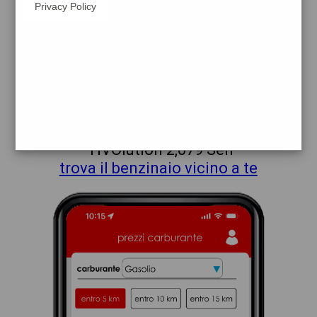
Privacy Policy
eni
chieri
prezzi Agip Eni
prezzi Benzina 2,229 - Benzina 2,009
Self - Gasolio 2,299 - Gasolio 2,079 Self -
Blue Diesel 2,399 - Blue Diesel 2,179 Self
- HVOlution 2,079 Self
trova il benzinaio vicino a te