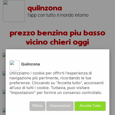
quiinzona
l'app con tutto il mondo intorno
prezzo benzina piu basso
vicino chieri oggi
Quiinzona
api
q8
repsol
Utilizziamo i cookie per offrirti l'esperienza di
navigazione più pertinente, ricordando le tue
preferenze. Cliccando su "Accetta tutto", acconsenti
total
erg
esso
all'uso di tutti i cookie. Tuttavia, puoi visitare
"Impostazioni" per fornire un consenso controllato.
ip
tamoil
shell
Rifiuta
Impostazioni
Accetta Tutto