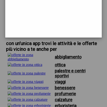
trova offerte in zona
per roadhouse nelle vicinanze
scarica gratis app
con un'unica app trovi le attività e le offerte
più vicino a te anche per
abbigliamento
ottica
palestre e centri
sportivi
viaggi
benessere
profumerie
calzature
erboristeria