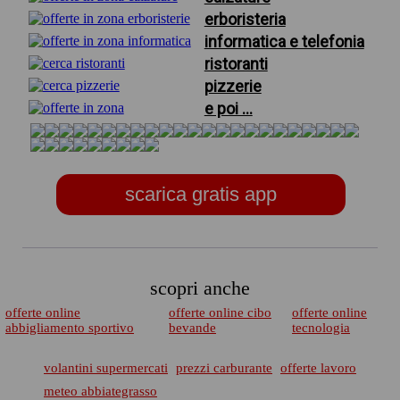
erboristeria
informatica e telefonia
ristoranti
pizzerie
e poi ...
scarica gratis app
scopri anche
offerte online
offerte online cibo
offerte online
abbigliamento sportivo
bevande
tecnologia
volantini supermercati
prezzi carburante
offerte lavoro
meteo abbiategrasso