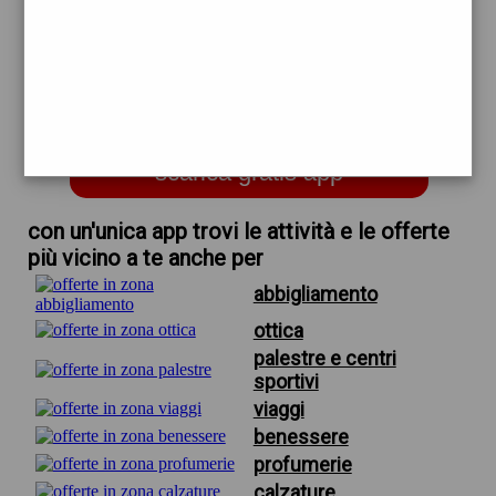
trova offerte in zona
per forniture per estetica roma
nord
scarica gratis app
con un'unica app trovi le attività e le offerte
più vicino a te anche per
abbigliamento
ottica
palestre e centri
sportivi
viaggi
benessere
profumerie
calzature