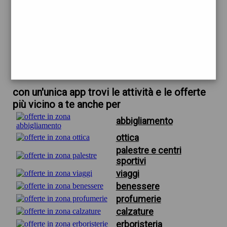
trova offerte in zona
per eurobet nelle vicinanze
scarica gratis app
con un'unica app trovi le attività e le offerte
più vicino a te anche per
abbigliamento
ottica
palestre e centri
sportivi
viaggi
benessere
profumerie
calzature
erboristeria