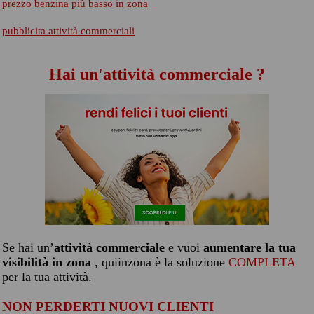
prezzo benzina più basso in zona
pubblicita attività commerciali
Hai un'attività commerciale ?
Se hai un’
attività commerciale
e vuoi
aumentare la tua
visibilità in zona
, quiinzona è la soluzione
COMPLETA
per la tua attività.
NON PERDERTI NUOVI CLIENTI