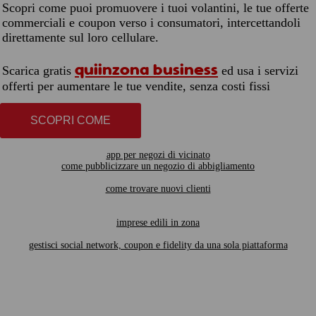
Scopri come puoi promuovere i tuoi volantini, le tue offerte
commerciali e coupon verso i consumatori, intercettandoli
direttamente sul loro cellulare.
quiinzona business
Scarica gratis
ed usa i servizi
offerti per aumentare le tue vendite, senza costi fissi
SCOPRI COME
app per negozi di vicinato
come pubblicizzare un negozio di abbigliamento
come trovare nuovi clienti
imprese edili in zona
gestisci social network, coupon e fidelity da una sola piattaforma