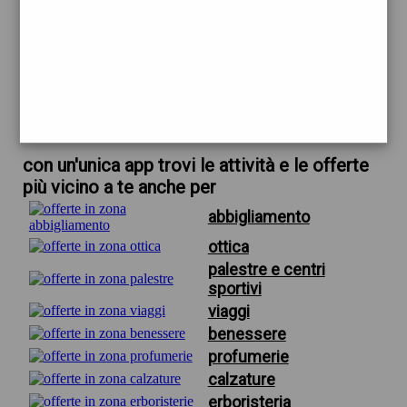
trova offerte in zona
per acquisto argento firenze
scarica gratis app
con un'unica app trovi le attività e le offerte
più vicino a te anche per
abbigliamento
ottica
palestre e centri
sportivi
viaggi
benessere
profumerie
calzature
erboristeria