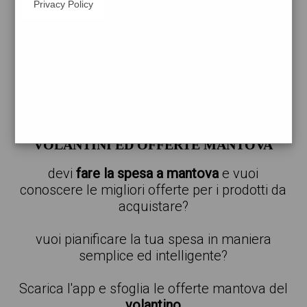
Privacy Policy
carta
a
mantova
trova il catalogo delle offerte per il
supermercato più vicino alla tua posizione
offerte a mantova
VOLANTINI ED OFFERTE MANTOVA
devi
fare la spesa a mantova
e vuoi
conoscere le migliori offerte per i prodotti da
acquistare?
vuoi pianificare la tua spesa in maniera
semplice ed intelligente?
Scarica l'app e sfoglia le offerte mantova del
volantino