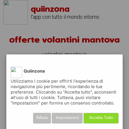
quiinzona
l'app con tutto il mondo intorno
offerte volantini mantova
volantini mantova
fai la spesa sotto casa
Quiinzona
sfoglia
gratis
i
volantini
dei supermercati a
Utilizziamo i cookie per offrirti l'esperienza di
mantova
in modo
facile
dal tuo cellulare
navigazione più pertinente, ricordando le tue
preferenze. Cliccando su "Accetta tutto", acconsenti
all'uso di tutti i cookie. Tuttavia, puoi visitare
scopri le offerte in corso nei punti vendita
"Impostazioni" per fornire un consenso controllato.
grazie ai volantini nella città di
mantova
Rifiuta
Impostazioni
Accetta Tutto
usa i volantini digitali ed aiuta l'ambiente,
contribuisci a far risparmiare migliaia di Kg di