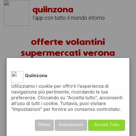
quiinzona
l'app con tutto il mondo intorno
offerte volantini
supermercati verona
volantini verona
Quiinzona
fai la spesa sotto casa
Utilizziamo i cookie per offrirti l'esperienza di
navigazione più pertinente, ricordando le tue
sfoglia
gratis
i
volantini
dei supermercati a
preferenze. Cliccando su "Accetta tutto", acconsenti
verona
in modo
facile
dal tuo cellulare
all'uso di tutti i cookie. Tuttavia, puoi visitare
"Impostazioni" per fornire un consenso controllato.
scopri le offerte in corso nei punti vendita
grazie ai volantini nella città di
verona
Rifiuta
Impostazioni
Accetta Tutto