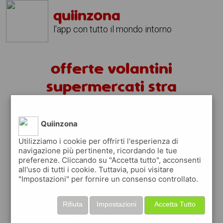
quiinzona
l'app con tutto il mondo intorno
offerte volantini
supermercati stra
volantini stra
Quiinzona
fai la spesa sotto casa
Utilizziamo i cookie per offrirti l'esperienza di
navigazione più pertinente, ricordando le tue
sfoglia
gratis
i
volantini
dei supermercati a
preferenze. Cliccando su "Accetta tutto", acconsenti
stra
in modo
facile
dal tuo cellulare
all'uso di tutti i cookie. Tuttavia, puoi visitare
"Impostazioni" per fornire un consenso controllato.
scopri le offerte in corso nei punti vendita
grazie ai volantini nella città di
stra
Rifiuta
Impostazioni
Accetta Tutto