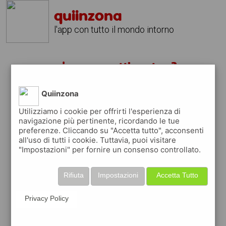
quiinzona
l'app con tutto il mondo intorno
un'app per ottica stra ?
scarica gratis app
Quiinzona
Utilizziamo i cookie per offrirti l'esperienza di
navigazione più pertinente, ricordando le tue
quiinzona è una app
preferenze. Cliccando su "Accetta tutto", acconsenti
gratuita
all'uso di tutti i cookie. Tuttavia, puoi visitare
"Impostazioni" per fornire un consenso controllato.
che ti aiuta se cerchi '
un'app per ottica
stra ?
' e che ti premia ogni volta che la usi
Rifiuta
Impostazioni
Accetta Tutto
raccogli punti da convertire in
buoni sconto
o gift card
per fare la spesa, fare
rifornimento o acquistare abbigliamento,
Privacy Policy
accessori e tecnologia.